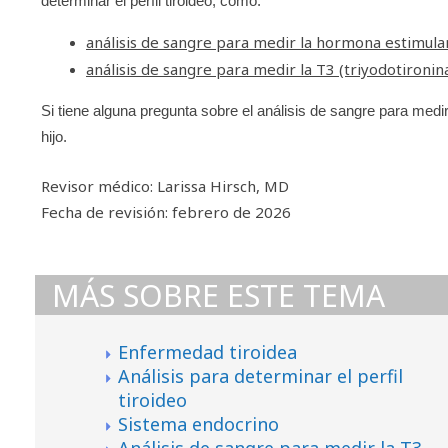
determinar el perfil tiroideo, como:
análisis de sangre para medir la hormona estimulan
análisis de sangre para medir la T3 (triyodotironina
Si tiene alguna pregunta sobre el análisis de sangre para medir
hijo.
Revisor médico: Larissa Hirsch, MD
Fecha de revisión: febrero de 2026
MÁS SOBRE ESTE TEMA
Enfermedad tiroidea
Análisis para determinar el perfil
tiroideo
Sistema endocrino
Análisis de sangre para medir la T3