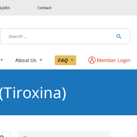
 Jobs
Contact
About Us
FAQ
Member Login
(tiroxina)
B