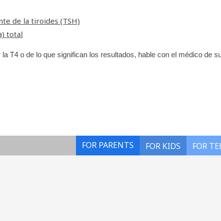
te de la tiroides (TSH)
) total
 la T4 o de lo que significan los resultados, hable con el médico de s
FOR PARENTS
FOR KIDS
FOR TE