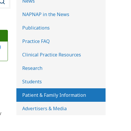
News
u
NAPNAP in the News
s
c
Publications
a
Practice FAQ
r
)
e
Clinical Practice Resources
n
l
Research
a
Students
b
i
Patient & Family Information
b
Advertisers & Media
l
y
i
o