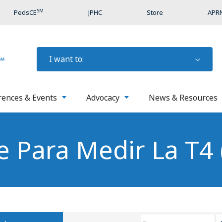
SM
PedsCE
JPHC
Store
APRN
I want to:
rences & Events
Advocacy
News & Resources
e Para Medir La T4 