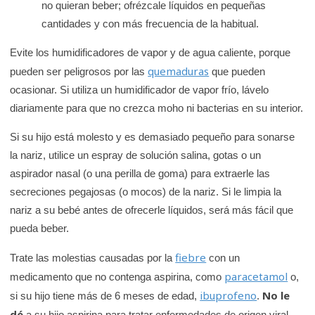
no quieran beber; ofrézcale líquidos en pequeñas
cantidades y con más frecuencia de la habitual.
Evite los humidificadores de vapor y de agua caliente, porque
quemaduras
pueden ser peligrosos por las
que pueden
ocasionar. Si utiliza un humidificador de vapor frío, lávelo
diariamente para que no crezca moho ni bacterias en su interior.
Si su hijo está molesto y es demasiado pequeño para sonarse
la nariz, utilice un espray de solución salina, gotas o un
aspirador nasal (o una perilla de goma) para extraerle las
secreciones pegajosas (o mocos) de la nariz. Si le limpia la
nariz a su bebé antes de ofrecerle líquidos, será más fácil que
pueda beber.
fiebre
Trate las molestias causadas por la
con un
paracetamol
medicamento que no contenga aspirina, como
o,
ibuprofeno
No le
si su hijo tiene más de 6 meses de edad,
.
dé
a su hijo aspirina para tratar enfermedades de origen viral.