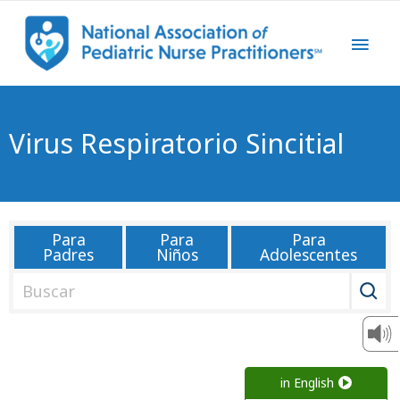
Virus Respiratorio Sincitial
Para
Para
Para
Padres
Niños
Adolescentes
B
u
s
c
a
in English