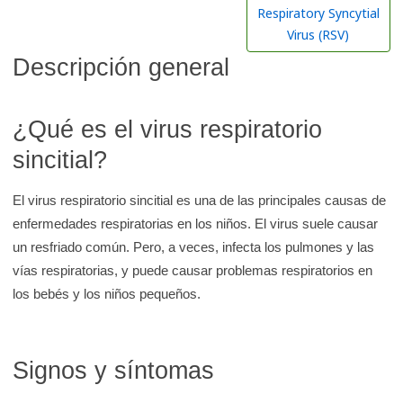
r
Respiratory Syncytial
e
Virus (RSV)
n
Descripción general
l
a
¿Qué es el virus respiratorio
b
i
sincitial?
b
l
El virus respiratorio sincitial es una de las principales causas de
i
enfermedades respiratorias en los niños. El virus suele causar
o
un resfriado común. Pero, a veces, infecta los pulmones y las
t
vías respiratorias, y puede causar problemas respiratorios en
e
los bebés y los niños pequeños.
c
a
Signos y síntomas
d
e