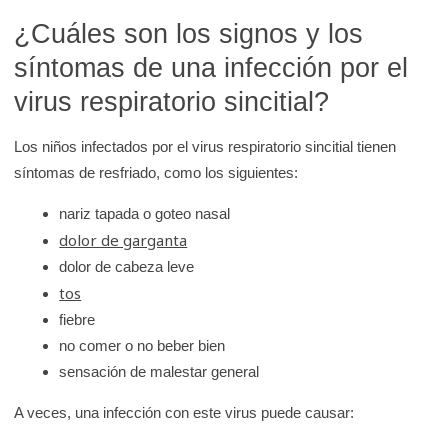
K
¿Cuáles son los signos y los
i
síntomas de una infección por el
d
virus respiratorio sincitial?
s
H
Los niños infectados por el virus respiratorio sincitial tienen
e
síntomas de resfriado, como los siguientes:
a
l
nariz tapada o goteo nasal
t
dolor de garganta
h
dolor de cabeza leve
tos
fiebre
no comer o no beber bien
sensación de malestar general
A veces, una infección con este virus puede causar: