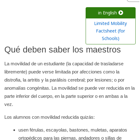
c
a
in English
r
Limited Mobility
e
Factsheet (for
n
Schools)
l
Qué deben saber los maestros
a
b
La movilidad de un estudiante (la capacidad de trasladarse
i
libremente) puede verse limitada por afecciones como la
b
distrofia, la artritis y la parálisis cerebral; por lesiones; o por
l
anomalías congénitas. La movilidad se puede ver reducida en la
i
parte inferior del cuerpo, en la parte superior o en ambas a la
o
vez.
t
Los alumnos con movilidad reducida quizás:
e
c
usen férulas, escayolas, bastones, muletas, aparatos
a
ortopédicos para las piernas, andadores o sillas de