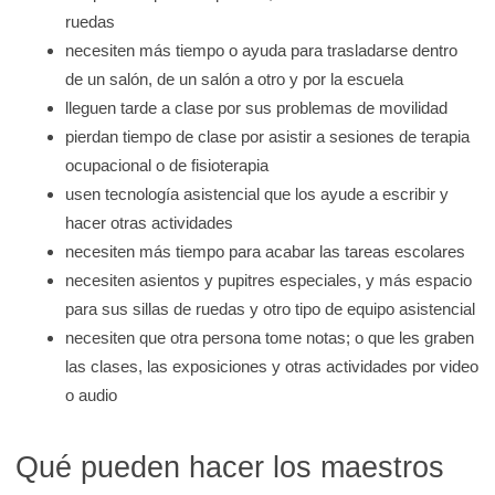
d
ruedas
necesiten más tiempo o ayuda para trasladarse dentro
e
de un salón, de un salón a otro y por la escuela
K
lleguen tarde a clase por sus problemas de movilidad
i
pierdan tiempo de clase por asistir a sesiones de terapia
d
ocupacional o de fisioterapia
s
usen tecnología asistencial que los ayude a escribir y
H
hacer otras actividades
e
necesiten más tiempo para acabar las tareas escolares
a
necesiten asientos y pupitres especiales, y más espacio
l
para sus sillas de ruedas y otro tipo de equipo asistencial
t
necesiten que otra persona tome notas; o que les graben
h
las clases, las exposiciones y otras actividades por video
o audio
Qué pueden hacer los maestros