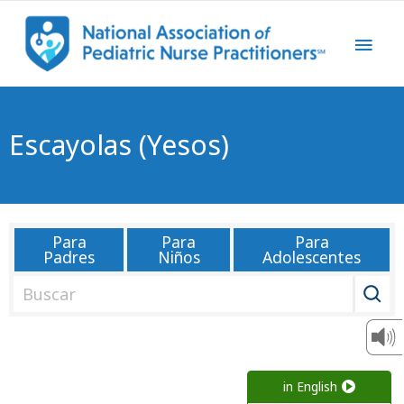
Escayolas (yesos)
Para
Para
Para
Padres
Niños
Adolescentes
B
u
s
c
a
in English