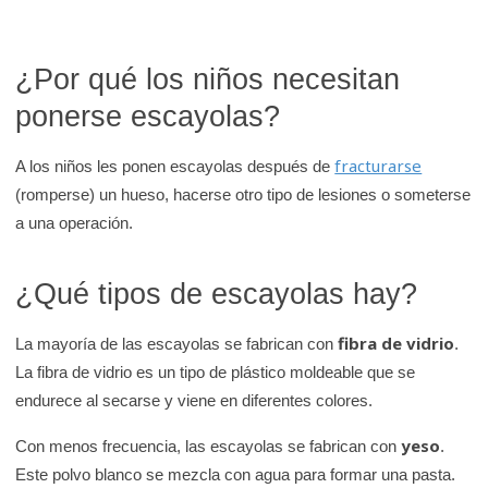
K
i
¿Por qué los niños necesitan
d
s
ponerse escayolas?
H
e
fracturarse
A los niños les ponen escayolas después de
a
(romperse) un hueso, hacerse otro tipo de lesiones o someterse
l
a una operación.
t
h
¿Qué tipos de escayolas hay?
fibra de vidrio
La mayoría de las escayolas se fabrican con
.
La fibra de vidrio es un tipo de plástico moldeable que se
endurece al secarse y viene en diferentes colores.
yeso
Con menos frecuencia, las escayolas se fabrican con
.
Este polvo blanco se mezcla con agua para formar una pasta.