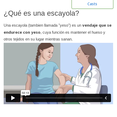
r
Casts
e
¿Qué es una escayola?
n
l
vendaje que se
Una escayola (tambien llamada "yeso") es un
a
endurece con yeso
, cuya función es mantener el hueso y
b
otros tejidos en su lugar mientras sanan.
i
b
l
i
o
t
e
c
a
d
e