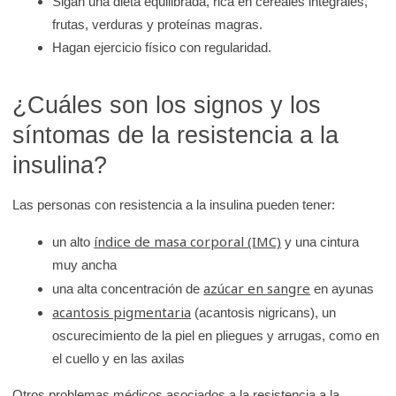
Sigan una dieta equilibrada, rica en cereales integrales,
K
frutas, verduras y proteínas magras.
i
Hagan ejercicio físico con regularidad.
d
s
¿Cuáles son los signos y los
H
síntomas de la resistencia a la
e
a
insulina?
l
t
Las personas con resistencia a la insulina pueden tener:
h
índice de masa corporal (IMC)
un alto
y una cintura
muy ancha
azúcar en sangre
una alta concentración de
en ayunas
acantosis pigmentaria
(acantosis nigricans), un
oscurecimiento de la piel en pliegues y arrugas, como en
el cuello y en las axilas
Otros problemas médicos asociados a la resistencia a la