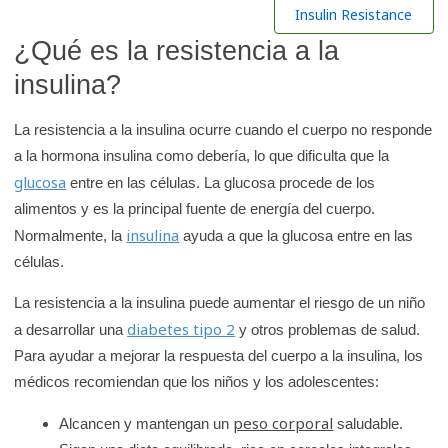
r
Insulin Resistance
e
¿Qué es la resistencia a la
n
insulina?
l
a
La resistencia a la insulina ocurre cuando el cuerpo no responde
b
a la hormona insulina como debería, lo que dificulta que la
i
glucosa
entre en las células. La glucosa procede de los
b
alimentos y es la principal fuente de energía del cuerpo.
l
insulina
Normalmente, la
ayuda a que la glucosa entre en las
i
células.
o
t
La resistencia a la insulina puede aumentar el riesgo de un niño
e
diabetes tipo 2
a desarrollar una
y otros problemas de salud.
c
Para ayudar a mejorar la respuesta del cuerpo a la insulina, los
a
médicos recomiendan que los niños y los adolescentes:
d
peso corporal
Alcancen y mantengan un
saludable.
e