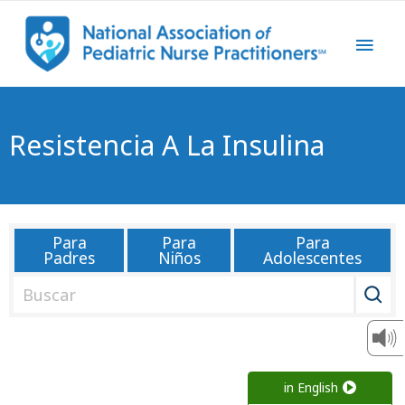
Resistencia A La Insulina
Para
Para
Para
Padres
Niños
Adolescentes
B
u
s
c
a
in English