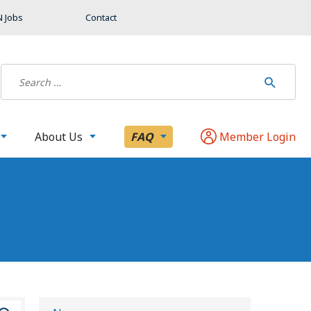
 Jobs
Contact
About Us
FAQ
Member Login
B