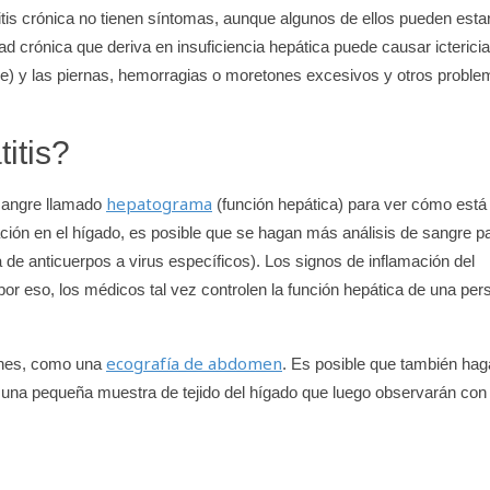
itis crónica no tienen síntomas, aunque algunos de ellos pueden esta
crónica que deriva en insuficiencia hepática puede causar ictericia
re) y las piernas, hemorragias o moretones excesivos y otros proble
itis?
hepatograma
e sangre llamado
(función hepática) para ver cómo está
ación en el hígado, es posible que se hagan más análisis de sangre p
 de anticuerpos a virus específicos). Los signos de inflamación del
por eso, los médicos tal vez controlen la función hepática de una per
ecografía de abdomen
enes, como una
. Es posible que también ha
n una pequeña muestra de tejido del hígado que luego observarán con