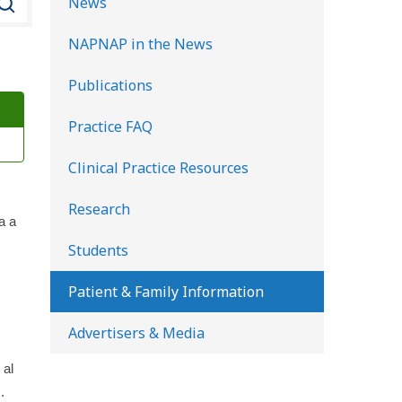
News
u
NAPNAP in the News
s
c
Publications
a
Practice FAQ
r
e
Clinical Practice Resources
n
l
Research
a a
a
Students
b
i
Patient & Family Information
b
Advertisers & Media
l
i
al
o
.