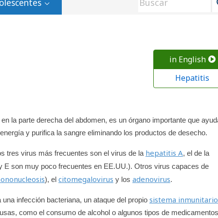
olescentes
in English
Hepatitis
o en la parte derecha del abdomen, es un órgano importante que ayud
ergía y purifica la sangre eliminando los productos de desecho.
hepatitis A
os tres virus más frecuentes son el virus de la
, el de la
 D y E son muy poco frecuentes en EE.UU.). Otros virus capaces de
ononucleosis
citomegalovirus
adenovirus
), el
y los
.
sistema inmunitario
 una infección bacteriana, un ataque del propio
causas, como el consumo de alcohol o algunos tipos de medicamentos