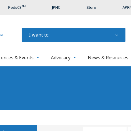
SM
PedsCE
JPHC
Store
APRN
I want to:
rences & Events
Advocacy
News & Resources