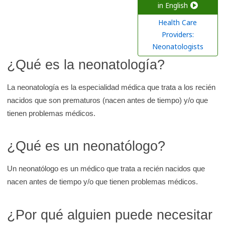
a
in English
r
Health Care
e
Providers:
n
Neonatologists
l
¿Qué es la neonatología?
a
b
La neonatología es la especialidad médica que trata a los recién
i
nacidos que son prematuros (nacen antes de tiempo) y/o que
b
tienen problemas médicos.
l
i
¿Qué es un neonatólogo?
o
t
Un neonatólogo es un médico que trata a recién nacidos que
e
nacen antes de tiempo y/o que tienen problemas médicos.
c
a
¿Por qué alguien puede necesitar
d