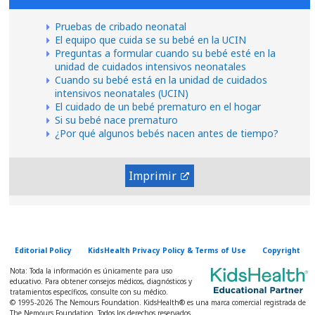
Pruebas de cribado neonatal
El equipo que cuida se su bebé en la UCIN
Preguntas a formular cuando su bebé esté en la
unidad de cuidados intensivos neonatales
Cuando su bebé está en la unidad de cuidados
intensivos neonatales (UCIN)
El cuidado de un bebé prematuro en el hogar
Si su bebé nace prematuro
¿Por qué algunos bebés nacen antes de tiempo?
Imprimir
Editorial Policy
KidsHealth Privacy Policy & Terms of Use
Copyright
Nota: Toda la información es únicamente para uso
educativo. Para obtener consejos médicos, diagnósticos y
tratamientos específicos, consulte con su médico.
© 1995-
2026 The Nemours Foundation. KidsHealth® es una marca comercial registrada de
The Nemours Foundation. Todos los derechos reservados.