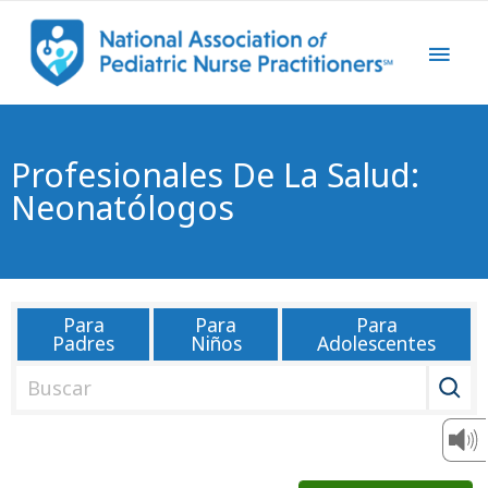
Profesionales De La Salud:
Neonatólogos
Para
Para
Para
Padres
Niños
Adolescentes
B
u
s
c