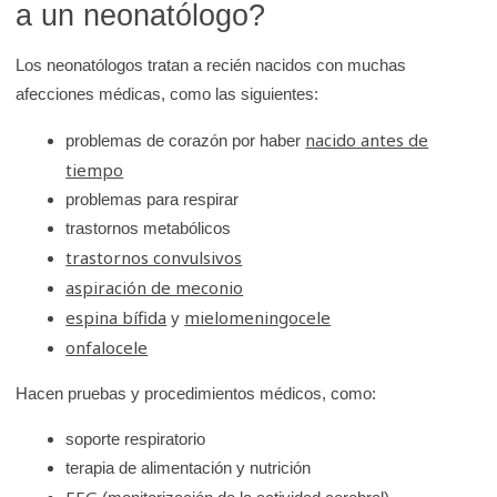
a un neonatólogo?
e
K
Los neonatólogos tratan a recién nacidos con muchas
i
afecciones médicas, como las siguientes:
d
s
nacido antes de
problemas de corazón por haber
H
tiempo
e
problemas para respirar
a
trastornos metabólicos
trastornos convulsivos
l
aspiración de meconio
t
espina bífida
mielomeningocele
h
y
onfalocele
Hacen pruebas y procedimientos médicos, como:
soporte respiratorio
terapia de alimentación y nutrición
EEG