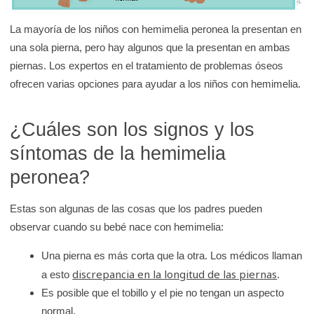
K
i
La mayoría de los niños con hemimelia peronea la presentan en
d
una sola pierna, pero hay algunos que la presentan en ambas
piernas. Los expertos en el tratamiento de problemas óseos
s
ofrecen varias opciones para ayudar a los niños con hemimelia.
H
e
a
¿Cuáles son los signos y los
l
síntomas de la hemimelia
t
peronea?
h
Estas son algunas de las cosas que los padres pueden
observar cuando su bebé nace con hemimelia:
Una pierna es más corta que la otra. Los médicos llaman
discrepancia en la longitud de las piernas
a esto
.
Es posible que el tobillo y el pie no tengan un aspecto
normal.