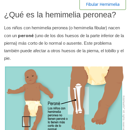
r
Fibular Hemimelia
e
¿Qué es la hemimelia peronea?
n
l
Los niños con hemimelia peronea (o hemimelia fibular) nacen
a
peroné
con un
(uno de los dos huesos de la parte inferior de la
b
pierna) más corto de lo normal o ausente. Este problema
i
también puede afectar a otros huesos de la pierna, el tobillo y el
b
pie.
l
i
o
t
e
c
a
d
e