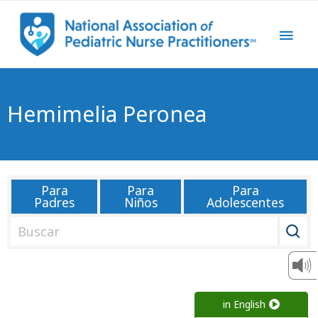
Hemimelia Peronea
Para
Para
Para
Padres
Niños
Adolescentes
B
u
s
c
a
in English