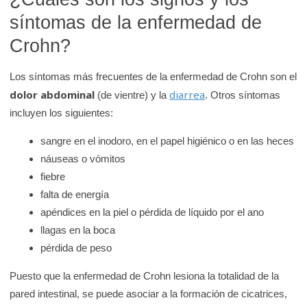
K
síntomas de la enfermedad de
i
Crohn?
d
s
Los síntomas más frecuentes de la enfermedad de Crohn son el
H
dolor abdominal
diarrea
(de vientre) y la
. Otros síntomas
e
incluyen los siguientes:
a
l
sangre en el inodoro, en el papel higiénico o en las heces
t
náuseas o vómitos
h
fiebre
falta de energía
apéndices en la piel o pérdida de líquido por el ano
llagas en la boca
pérdida de peso
Puesto que la enfermedad de Crohn lesiona la totalidad de la
pared intestinal, se puede asociar a la formación de cicatrices,