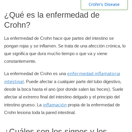
r
Crohn's Disease
e
¿Qué es la enfermedad de
n
Crohn?
l
a
La enfermedad de Crohn hace que partes del intestino se
b
pongan rojas y se inflamen. Se trata de una afección crónica, lo
i
que significa que dura mucho tiempo o que va y viene
b
constantemente.
l
i
enfermedad inflamatoria
La enfermedad de Crohn es una
o
intestinal
. Puede afectar a cualquier parte del tubo digestivo,
t
desde la boca hasta el ano (por donde salen las heces). Suele
e
afectar al extremo final del intestino delgado y el principio del
c
inflamación
intestino grueso. La
propia de la enfermedad de
a
Crohn lesiona toda la pared intestinal.
d
e
¿Cuáles son los signos y los