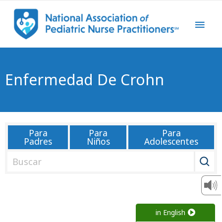
Enfermedad De Crohn
Para
Para
Para
Padres
Niños
Adolescentes
B
u
s
c
a
in English