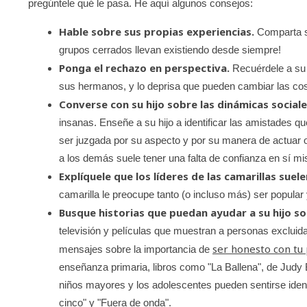
pregúntele qué le pasa. He aquí algunos consejos:
Hable sobre sus propias experiencias.
Comparta su
grupos cerrados llevan existiendo desde siempre!
Ponga el rechazo en perspectiva.
Recuérdele a su 
sus hermanos, y lo deprisa que pueden cambiar las co
Converse con su hijo sobre las dinámicas sociale
insanas. Enseñe a su hijo a identificar las amistades qu
ser juzgada por su aspecto y por su manera de actuar o
a los demás suele tener una falta de confianza en sí mi
Explíquele que los líderes de las camarillas suel
camarilla le preocupe tanto (o incluso más) ser popula
Busque historias que puedan ayudar a su hijo sob
televisión y películas que muestran a personas excluid
ser honesto con tu
mensajes sobre la importancia de
enseñanza primaria, libros como "La Ballena", de Judy
niños mayores y los adolescentes pueden sentirse ident
cinco" y "Fuera de onda".