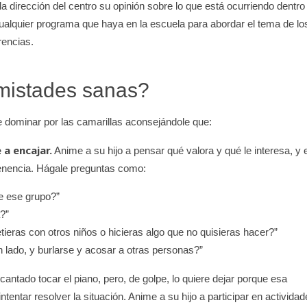
la dirección del centro su opinión sobre lo que está ocurriendo dentro
cualquier programa que haya en la escuela para abordar el tema de lo
erencias.
mistades sanas?
e dominar por las camarillas aconsejándole que:
 a encajar.
Anime a su hijo a pensar qué valora y qué le interesa, y 
enencia. Hágale preguntas como:
de ese grupo?”
a?”
metieras con otros niños o hicieras algo que no quisieras hacer?”
un lado, y burlarse y acosar a otras personas?”
cantado tocar el piano, pero, de golpe, lo quiere dejar porque esa
tentar resolver la situación. Anime a su hijo a participar en activida