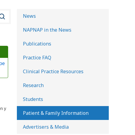
B
News
u
NAPNAP in the News
s
c
Publications
a
Practice FAQ
r
pe
e
Clinical Practice Resources
n
l
Research
a
Students
b
en y
i
Patient & Family Information
b
Advertisers & Media
l