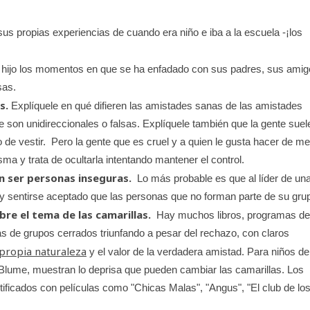
s propias experiencias de cuando era niño e iba a la escuela -¡los
hijo los momentos en que se ha enfadado con sus padres, sus amig
sas.
s.
Explíquele en qué difieren las amistades sanas de las amistades
e son unidireccionales o falsas. Explíquele también que la gente suel
 de vestir. Pero la gente que es cruel y a quien le gusta hacer de m
sma y trata de ocultarla intentando mantener el control.
en ser personas inseguras.
Lo más probable es que al líder de un
r y sentirse aceptado que las personas que no forman parte de su gru
re el tema de las camarillas.
Hay muchos libros, programas de
as de grupos cerrados triunfando a pesar del rechazo, con claros
 propia naturaleza
y el valor de la verdadera amistad. Para niños de
 Blume, muestran lo deprisa que pueden cambiar las camarillas. Los
ificados con películas como "Chicas Malas", "Angus", "El club de lo