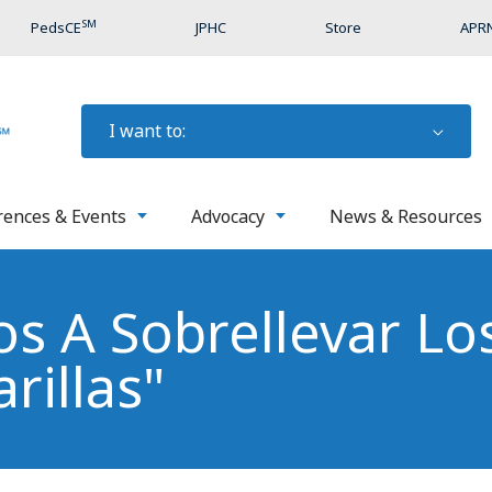
SM
PedsCE
JPHC
Store
APRN
I want to:
rences & Events
Advocacy
News & Resources
os A Sobrellevar Lo
rillas"