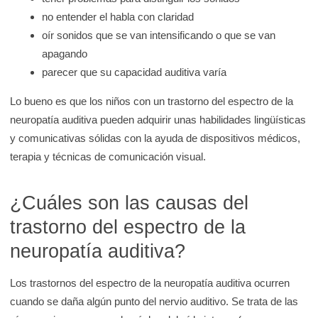
e
no entender el habla con claridad
K
oír sonidos que se van intensificando o que se van
i
apagando
d
parecer que su capacidad auditiva varía
s
Lo bueno es que los niños con un trastorno del espectro de la
H
neuropatía auditiva pueden adquirir unas habilidades lingüísticas
e
y comunicativas sólidas con la ayuda de dispositivos médicos,
a
terapia y técnicas de comunicación visual.
l
t
¿Cuáles son las causas del
h
trastorno del espectro de la
neuropatía auditiva?
Los trastornos del espectro de la neuropatía auditiva ocurren
cuando se daña algún punto del nervio auditivo. Se trata de las