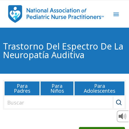
Trastorno Del Espectro De La
Neuropatía Auditiva
Para
Para
Para
Padres
Niños
Adolescentes
B
u
s
c