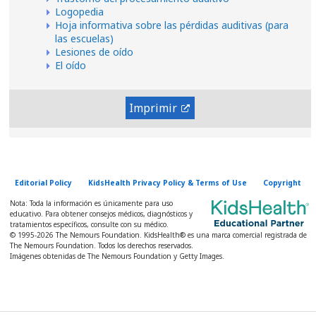
Logopedia
Hoja informativa sobre las pérdidas auditivas (para
las escuelas)
Lesiones de oído
El oído
Imprimir
Editorial Policy
KidsHealth Privacy Policy & Terms of Use
Copyright
Nota: Toda la información es únicamente para uso
educativo. Para obtener consejos médicos, diagnósticos y
tratamientos específicos, consulte con su médico.
© 1995-
2026 The Nemours Foundation. KidsHealth® es una marca comercial registrada de
The Nemours Foundation. Todos los derechos reservados.
Imágenes obtenidas de The Nemours Foundation y Getty Images.