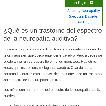
a
in English
r
Auditory Neuropathy
e
Spectrum Disorder
n
(ANSD)
l
¿Qué es un trastorno del espectro
a
de la neuropatía auditiva?
b
i
El oído recoge los sonidos del entorno y los cambia, generando
b
unos mensajes que pueda entender el cerebro. Pero a veces se
l
puede armar un verdadero lío entre los mensajes. Hay otras
i
veces que los sonidos no llegan al cerebro. Cuando a una
o
persona le ocurren estas cosas, decimos que tiene un trastorno
t
del espectro de la neuropatía auditiva.
e
Los niños con un trastorno del espectro de la neuropatía auditiva
c
pueden:
a
d
tener problemas para distinguir los sonidos