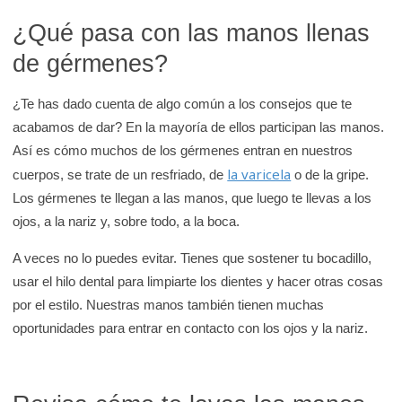
e
¿Qué pasa con las manos llenas
K
de gérmenes?
i
d
¿Te has dado cuenta de algo común a los consejos que te
s
acabamos de dar? En la mayoría de ellos participan las manos.
H
Así es cómo muchos de los gérmenes entran en nuestros
e
la varicela
cuerpos, se trate de un resfriado, de
o de la gripe.
a
Los gérmenes te llegan a las manos, que luego te llevas a los
l
ojos, a la nariz y, sobre todo, a la boca.
t
h
A veces no lo puedes evitar. Tienes que sostener tu bocadillo,
usar el hilo dental para limpiarte los dientes y hacer otras cosas
por el estilo. Nuestras manos también tienen muchas
oportunidades para entrar en contacto con los ojos y la nariz.