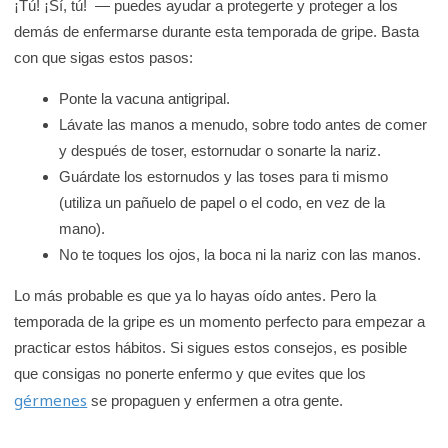
a
¡Tú! ¡Sí, tú! — puedes ayudar a protegerte y proteger a los
demás de enfermarse durante esta temporada de gripe. Basta
r
con que sigas estos pasos:
e
n
Ponte la vacuna antigripal.
l
Lávate las manos a menudo, sobre todo antes de comer
a
y después de toser, estornudar o sonarte la nariz.
b
Guárdate los estornudos y las toses para ti mismo
i
(utiliza un pañuelo de papel o el codo, en vez de la
b
mano).
l
No te toques los ojos, la boca ni la nariz con las manos.
i
Lo más probable es que ya lo hayas oído antes. Pero la
o
temporada de la gripe es un momento perfecto para empezar a
t
practicar estos hábitos. Si sigues estos consejos, es posible
e
que consigas no ponerte enfermo y que evites que los
c
gérmenes
se propaguen y enfermen a otra gente.
a
d