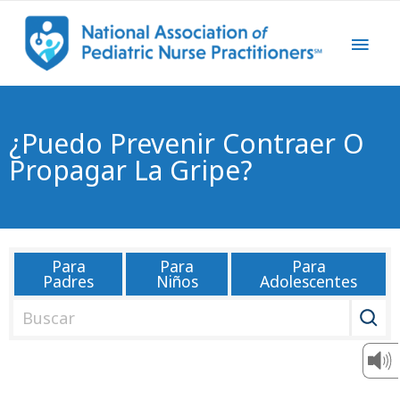
¿Puedo Prevenir Contraer O
Propagar La Gripe?
Para
Para
Para
Padres
Niños
Adolescentes
B
u
s
c