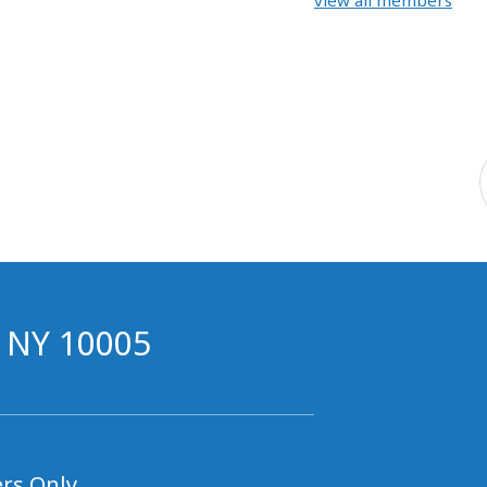
view all members
, NY 10005
rs Only