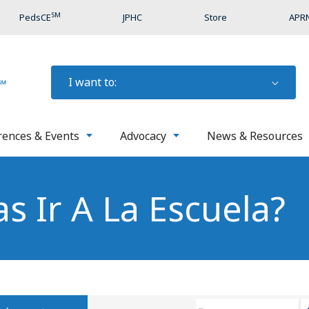
SM
PedsCE
JPHC
Store
APRN
I want to:
rences & Events
Advocacy
News & Resources
s Ir A La Escuela?