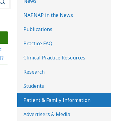
News
u
NAPNAP in the News
s
c
Publications
a
Practice FAQ
r
d
e
Clinical Practice Resources
l?
n
l
Research
a
Students
b
i
Patient & Family Information
b
Advertisers & Media
l
i
o