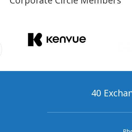
Corporate Circle Members
40 Exchan
Ph