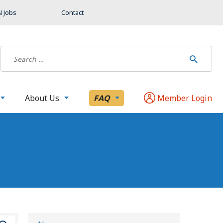
 Jobs
Contact
About Us
FAQ
Member Login
B