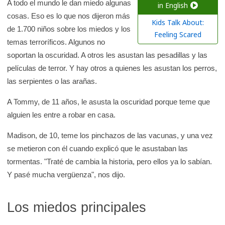
a
A todo el mundo le dan miedo algunas
in English
cosas. Eso es lo que nos dijeron más
r
Kids Talk About:
de 1.700 niños sobre los miedos y los
e
Feeling Scared
temas terroríficos. Algunos no
n
soportan la oscuridad. A otros les asustan las pesadillas y las
l
películas de terror. Y hay otros a quienes les asustan los perros,
a
las serpientes o las arañas.
b
i
A Tommy, de 11 años, le asusta la oscuridad porque teme que
b
alguien les entre a robar en casa.
l
Madison, de 10, teme los pinchazos de las vacunas, y una vez
i
se metieron con él cuando explicó que le asustaban las
o
tormentas. "Traté de cambia la historia, pero ellos ya lo sabían.
t
Y pasé mucha vergüenza", nos dijo.
e
c
Los miedos principales
a
d