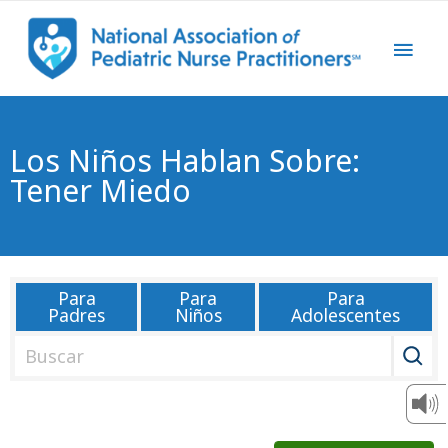
Los Niños Hablan Sobre:
Tener Miedo
Para
Para
Para
Padres
Niños
Adolescentes
B
u
s
c