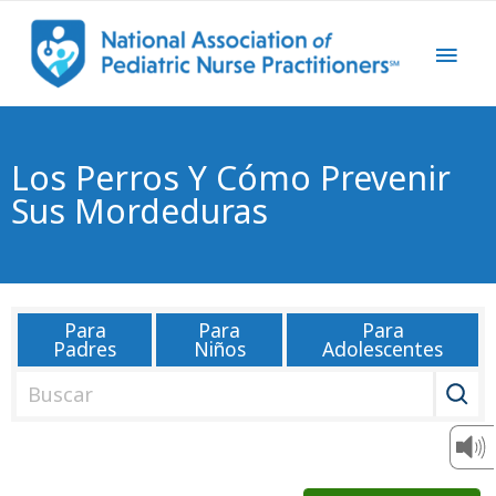
Los Perros Y Cómo Prevenir
Sus Mordeduras
Para
Para
Para
Padres
Niños
Adolescentes
B
u
s
c