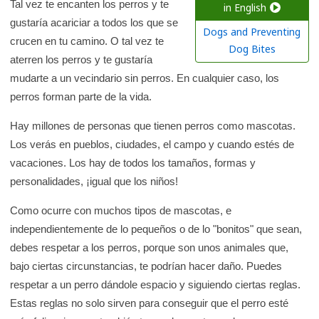
a
Tal vez te encanten los perros y te
in English
gustaría acariciar a todos los que se
r
Dogs and Preventing
crucen en tu camino. O tal vez te
e
Dog Bites
aterren los perros y te gustaría
n
mudarte a un vecindario sin perros. En cualquier caso, los
l
perros forman parte de la vida.
a
b
Hay millones de personas que tienen perros como mascotas.
i
Los verás en pueblos, ciudades, el campo y cuando estés de
b
vacaciones. Los hay de todos los tamaños, formas y
l
personalidades, ¡igual que los niños!
i
Como ocurre con muchos tipos de mascotas, e
o
independientemente de lo pequeños o de lo "bonitos" que sean,
t
debes respetar a los perros, porque son unos animales que,
e
bajo ciertas circunstancias, te podrían hacer daño. Puedes
c
respetar a un perro dándole espacio y siguiendo ciertas reglas.
a
Estas reglas no solo sirven para conseguir que el perro esté
d