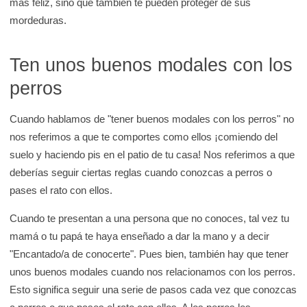
más feliz, sino que también te pueden proteger de sus
e
mordeduras.
K
i
Ten unos buenos modales con los
d
perros
s
H
Cuando hablamos de "tener buenos modales con los perros" no
e
nos referimos a que te comportes como ellos ¡comiendo del
a
suelo y haciendo pis en el patio de tu casa! Nos referimos a que
l
deberías seguir ciertas reglas cuando conozcas a perros o
t
pases el rato con ellos.
h
Cuando te presentan a una persona que no conoces, tal vez tu
mamá o tu papá te haya enseñado a dar la mano y a decir
"Encantado/a de conocerte". Pues bien, también hay que tener
unos buenos modales cuando nos relacionamos con los perros.
Esto significa seguir una serie de pasos cada vez que conozcas