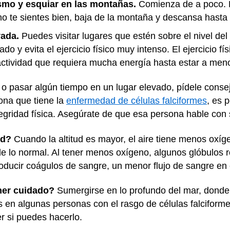
smo y esquiar en las montañas.
Comienza de a poco. 
o te sientes bien, baja de la montaña y descansa hasta 
vada.
Puedes visitar lugares que estén sobre el nivel de
o y evita el ejercicio físico muy intenso. El ejercicio 
tividad que requiera mucha energía hasta estar a menor
n o pasar algún tiempo en un lugar elevado, pídele cons
ona que tiene la
enfermedad de células falciformes
, es 
egridad física. Asegúrate de que esa persona hable con
ud?
Cuando la altitud es mayor, el aire tiene menos oxíge
e lo normal. Al tener menos oxígeno, algunos glóbulos 
roducir coágulos de sangre, un menor flujo de sangre en
ner cuidado?
Sumergirse en lo profundo del mar, donde 
en algunas personas con el rasgo de células falciforme
r si puedes hacerlo.