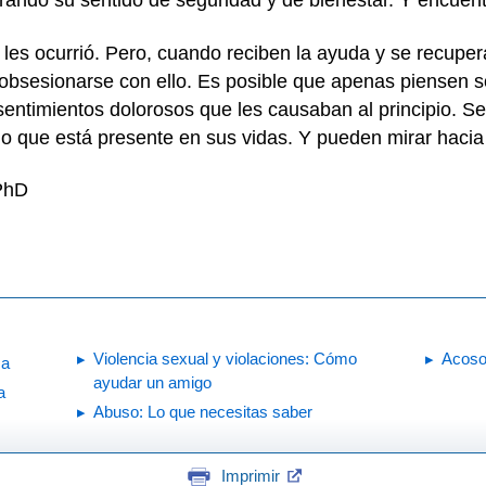
erando su sentido de seguridad y de bienestar. Y encuen
les ocurrió. Pero, cuando reciben la ayuda y se recupera
bsesionarse con ello. Es posible que apenas piensen s
ntimientos dolorosos que les causaban al principio. Se
o que está presente en sus vidas. Y pueden mirar hacia
 PhD
Violencia sexual y violaciones: Cómo
Acoso
ma
ayudar un amigo
a
Abuso: Lo que necesitas saber
Imprimir