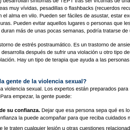
desarrollan síntomas de TEPT tras ser víctimas de una vi
deas muy vívidas, pesadillas o flashbacks (recuerdos rec
 el alma en vilo. Pueden ser fáciles de asustar, estar 
guras. Pueden evitar aquellos lugares o personas que le
mas duran más de unas pocas semanas, podría tratarse d
astorno de estrés postraumático. Es un trastorno de ansi
 desarrolla después de sufrir una violación u otro tipo d
olación. Hay un tipo de terapia que ayuda a las person
a gente de la violencia sexual?
 violencia sexual. Los expertos están preparados para
 Para empezar, la gente puede:
de su confianza.
Dejar que esa persona sepa qué es lo 
onfianza la puede acompañar para que reciba cuidados
 le traten cualquier lesión u otras cuestiones relaciona