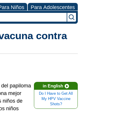
Para Niños
Para Adolescentes
 vacuna contra
s del papiloma
in English
ona mejor
Do I Have to Get All
My HPV Vaccine
s niños de
Shots?
os niños