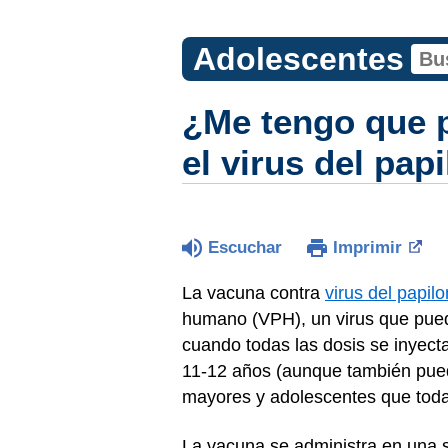
Adolescentes
¿Me tengo que p
el virus del pa
Escuchar
Imprimir
La vacuna contra
virus del papi
humano (VPH), un virus que pued
cuando todas las dosis se inyect
11-12 años (aunque también pued
mayores y adolescentes que tod
La vacuna se administra en una s