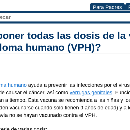
Para Padres
oner todas las dosis de la
piloma humano (VPH)?
loma humano
ayuda a prevenir las infecciones por el viru
e causar el cáncer, así como
verrugas genitales
. Funci
an a tiempo. Esta vacuna se recomienda a las niñas y lo
en vacunarse cuando solo tienen 9 años de edad) y a l
avía no se hayan vacunado contra el VPH.
erie de varias dosis: