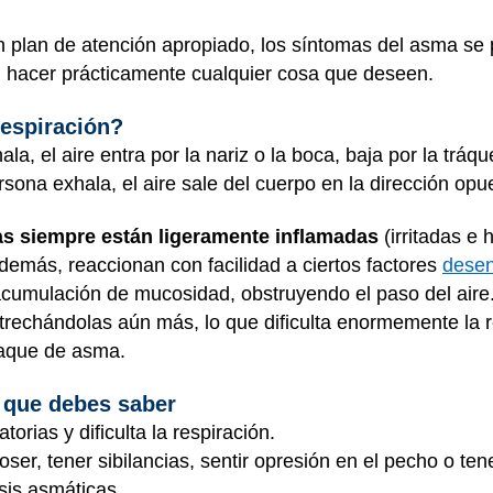
 plan de atención apropiado, los síntomas del asma se 
hacer prácticamente cualquier cosa que deseen.
respiración?
, el aire entra por la nariz o la boca, baja por la tráque
ona exhala, el aire sale del cuerpo en la dirección opu
ias siempre están ligeramente inflamadas
(irritadas e 
emás, reaccionan con facilidad a ciertos factores
dese
acumulación de mucosidad, obstruyendo el paso del aire
estrechándolas aún más, lo que dificulta enormemente la 
aque de asma.
 que debes saber
torias y dificulta la respiración.
r, tener sibilancias, sentir opresión en el pecho o tener
sis asmáticas.