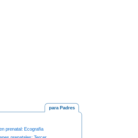
para Padres
n prenatal: Ecografía
nes prenatales: Tercer