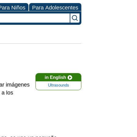
Para Niños
Para Adolescentes
in English
ear imágenes
Ultrasounds
 a los