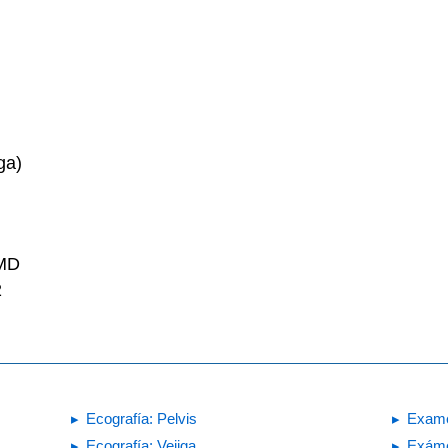
ga)
 MD
2
Ecografía: Pelvis
Exame
Ecografía: Vejiga
Exáme