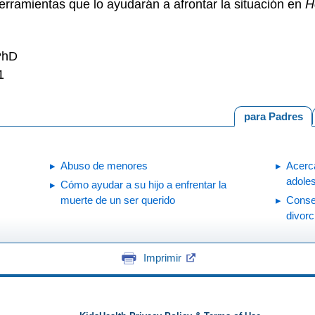
rramientas que lo ayudarán a afrontar la situación en
H
 PhD
1
para Padres
Abuso de menores
Acerca
adole
Cómo ayudar a su hijo a enfrentar la
s
muerte de un ser querido
Conse
divorc
Imprimir