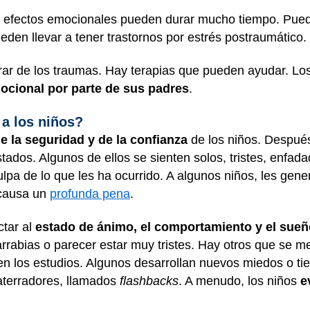
efectos emocionales pueden durar mucho tiempo. Puede s
eden llevar a tener trastornos por estrés postraumático.
rar de los traumas. Hay
terapias
que pueden ayudar. Los
cional por parte de sus padres
.
a los niños?
e la seguridad y de la confianza
de los niños. Después
tados. Algunos de ellos se sienten solos, tristes, enfa
ulpa de lo que les ha ocurrido. A algunos niños, les gen
 causa un
profunda pena
.
tar al
estado de ánimo, el comportamiento y el sue
rrabias o parecer estar muy tristes. Hay otros que se 
n los estudios. Algunos desarrollan nuevos miedos o ti
aterradores, llamados
flashbacks
. A menudo, los niños
e