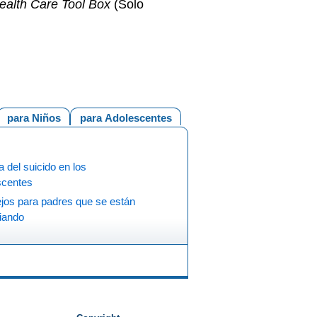
ealth Care Tool Box
(Solo
para Niños
para Adolescentes
 del suicido en los
scentes
jos para padres que se están
iando