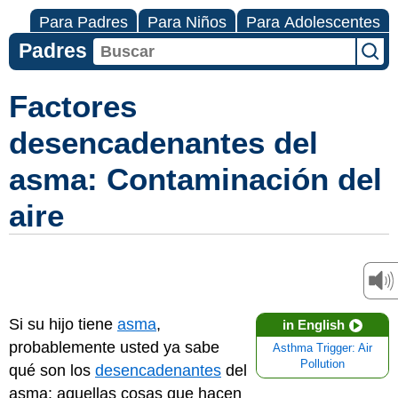
Para Padres
Para Niños
Para Adolescentes
Padres
Factores
desencadenantes del
asma: Contaminación del
aire
Si su hijo tiene
asma
,
in English
probablemente usted ya sabe
Asthma Trigger: Air
Pollution
qué son los
desencadenantes
del
asma: aquellas cosas que hacen