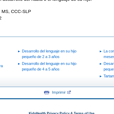
tt, MS, CCC-SLP
2
Desarrollo del lenguaje en su hijo
La com
pequeño de 2 a 3 años
mese
Desarrollo del lenguaje en su hijo
Desarr
ra
pequeño de 4 a 5 años
peque
Tarta
Imprimir
KidsHealth Privacy Policy & Terms of Use