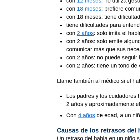
con
12 meses
: no utiliza ge
con
18 meses
: prefiere comu
con 18 meses: tiene dificulta
tiene dificultades para enten
con
2 años
: solo imita el ha
con 2 años: solo emite alguno
comunicar más que sus nece
con 2 años: no puede seguir i
con 2 años: tiene un tono de
Llame también al médico si el hab
Los padres y los cuidadores 
2 años y aproximadamente el 
Con
4 años
de edad, a un niñ
Causas de los retrasos del 
Un retraso del habla en un niño 