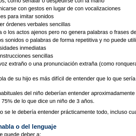
stos, como señalar o despedirse con la mano
nicarse con gestos en lugar de con vocalizaciones
des para imitar sonidos
der órdenes verbales sencillas
bla o los actos ajenos pero no genera palabras o frases 
s sonidos o palabras de forma repetitiva y no puede utili
sidades inmediatas
nstrucciones sencillas
 voz extraño o una pronunciación extraña (como ronquer
la de su hijo es más difícil de entender que lo que ser
habituales del niño deberían entender aproximadamente 
75% de lo que dice un niño de 3 años.
o se le debería entender prácticamente todo, incluso c
habla o del lenguaje
se puede deber a: