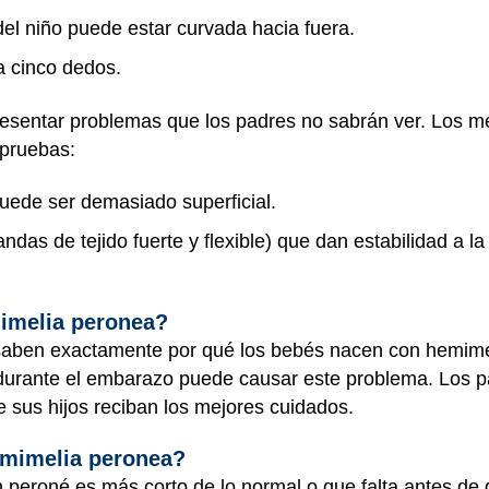
 del niño puede estar curvada hacia fuera.
a cinco dedos.
sentar problemas que los padres no sabrán ver. Los mé
 pruebas:
puede ser demasiado superficial.
das de tejido fuerte y flexible) que dan estabilidad a la
mimelia peronea?
o saben exactamente por qué los bebés nacen con hemime
durante el embarazo puede causar este problema. Los p
 sus hijos reciban los mejores cuidados.
emimelia peronea?
peroné es más corto de lo normal o que falta antes de 