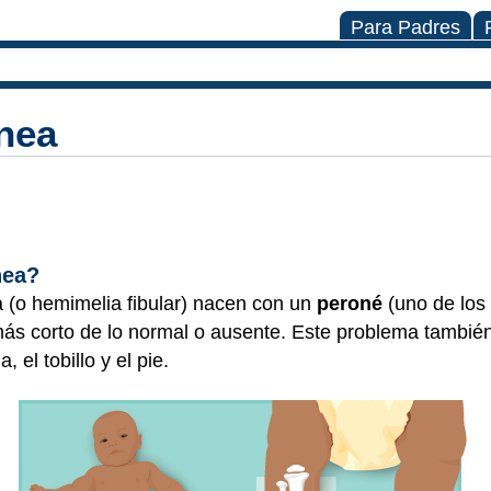
Para Padres
nea
nea?
 (o hemimelia fibular) nacen con un
peroné
(uno de los
) más corto de lo normal o ausente. Este problema tambi
 el tobillo y el pie.