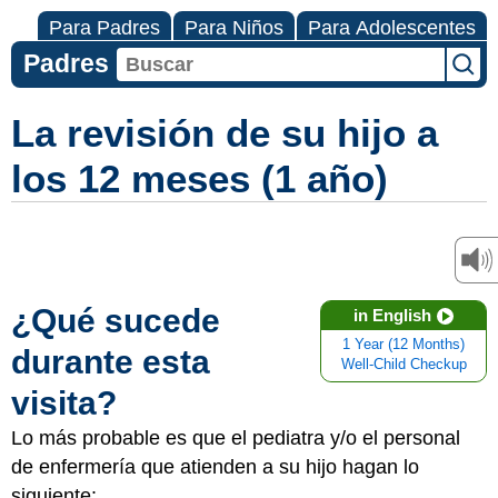
Para Padres
Para Niños
Para Adolescentes
Padres
La revisión de su hijo a
los 12 meses (1 año)
¿Qué sucede
in English
1 Year (12 Months)
durante esta
Well-Child Checkup
visita?
Lo más probable es que el pediatra y/o el personal
de enfermería que atienden a su hijo hagan lo
siguiente: