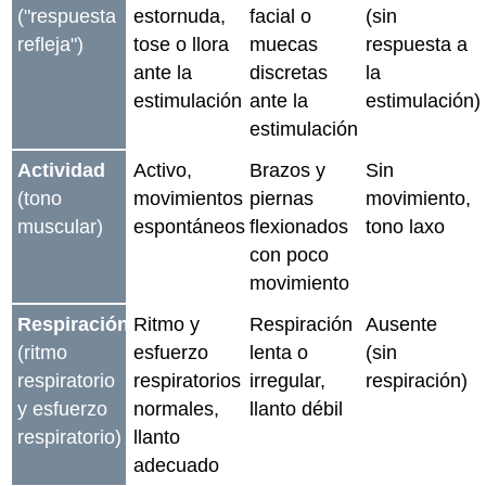
("respuesta
estornuda,
facial o
(sin
refleja")
tose o llora
muecas
respuesta a
ante la
discretas
la
estimulación
ante la
estimulación)
estimulación
Actividad
Activo,
Brazos y
Sin
(tono
movimientos
piernas
movimiento,
muscular)
espontáneos
flexionados
tono laxo
con poco
movimiento
Respiración
Ritmo y
Respiración
Ausente
(ritmo
esfuerzo
lenta o
(sin
respiratorio
respiratorios
irregular,
respiración)
y esfuerzo
normales,
llanto débil
respiratorio)
llanto
adecuado