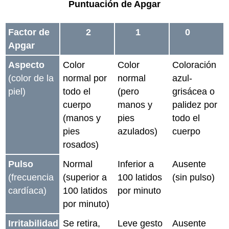
Puntuación de Apgar
Factor de
2
1
0
Apgar
Aspecto
Color
Color
Coloración
(color de la
normal por
normal
azul-
piel)
todo el
(pero
grisácea o
cuerpo
manos y
palidez por
(manos y
pies
todo el
pies
azulados)
cuerpo
rosados)
Pulso
Normal
Inferior a
Ausente
(frecuencia
(superior a
100 latidos
(sin pulso)
cardíaca)
100 latidos
por minuto
por minuto)
Irritabilidad
Se retira,
Leve gesto
Ausente