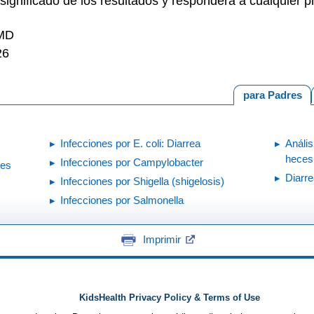
l significado de los resultados y responderá a cualquier 
 MD
26
para Padres
Infecciones por E. coli: Diarrea
Anális
heces
Infecciones por Campylobacter
ces
Diarr
Infecciones por Shigella (shigelosis)
Infecciones por Salmonella
Imprimir
KidsHealth Privacy Policy & Terms of Use