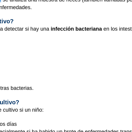
enfermedades.
tivo?
 a detectar si hay una
infección bacteriana
en los
intes
tras bacterias.
ultivo?
cultivo si un niño:
os días
pecialmente si ha habido un brote de enfermedades trans