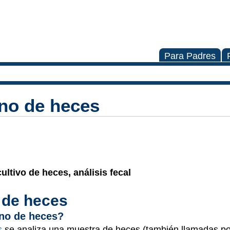
Para Padres
ano de heces
ltivo de heces, análisis fecal
 de heces
ano de heces?
s
se analiza una muestra de heces (también llamadas p