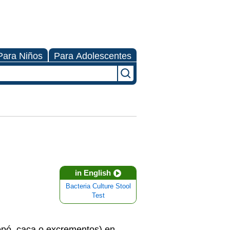
Para Niños
Para Adolescentes
in English
Bacteria Culture Stool
Test
opó, caca o excrementos) en