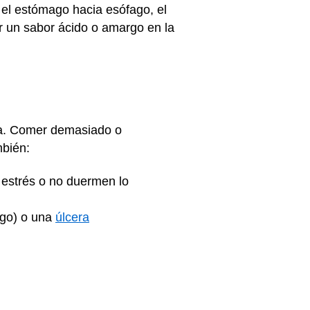
 el estómago hacia esófago, el
ar un sabor ácido o amargo en la
ia. Comer demasiado o
mbién:
 estrés o no duermen lo
ago) o una
úlcera