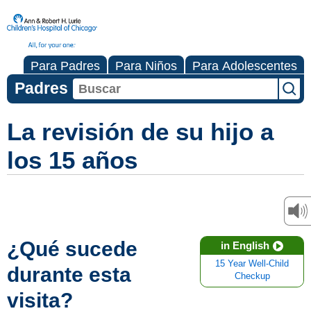
Para Padres
Para Niños
Para Adolescentes
Padres
La revisión de su hijo a
los 15 años
¿Qué sucede
in English
15 Year Well-Child
durante esta
Checkup
visita?