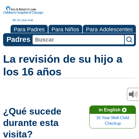
Para Padres
Para Niños
Para Adolescentes
Padres
La revisión de su hijo a
los 16 años
¿Qué sucede
in English
16 Year Well-Child
durante esta
Checkup
visita?