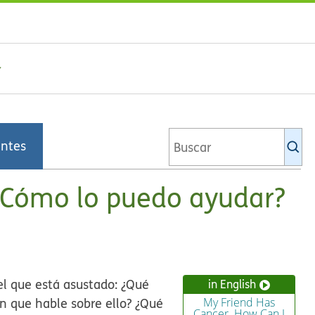
Bu
entes
en
la
bi
 ¿Cómo lo puedo ayudar?
de
Ki
 el que está asustado:
¿Qué
in English
 que hable sobre ello? ¿Qué
My Friend Has
Cancer. How Can I