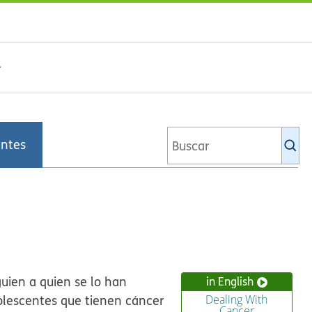
Bu
entes
en
la
bi
de
Ki
guien a quien se lo han
in English
dolescentes que tienen cáncer
Dealing With
Cancer