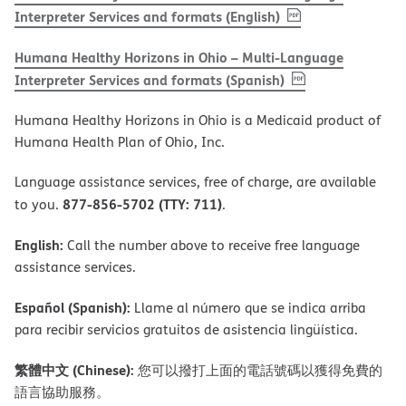
, PDF
(opens in new w
Interpreter Services and formats (English)
Humana Healthy Horizons in Ohio – Multi-Language
, PDF
(opens in new 
Interpreter Services and formats (Spanish)
Humana Healthy Horizons in Ohio is a Medicaid product of
Humana Health Plan of Ohio, Inc.
Language assistance services, free of charge, are available
877-856-5702 (TTY: 711)
to you.
.
English:
Call the number above to receive free language
assistance services.
Español (Spanish):
Llame al número que se indica arriba
para recibir servicios gratuitos de asistencia lingüística.
繁體中文 (Chinese):
您可以撥打上面的電話號碼以獲得免費的
語言協助服務。