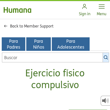
Open
Sign in
Menu
Back to Member Support
Para
Para
Para
Padres
Niños
Adolescentes
Buscar
en
la
Ejercicio físico
biblioteca
de
compulsivo
KidsHealth