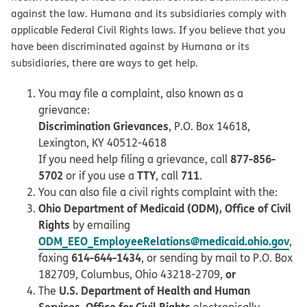
against the law. Humana and its subsidiaries comply with
applicable Federal Civil Rights laws. If you believe that you
have been discriminated against by Humana or its
subsidiaries, there are ways to get help.
You may file a complaint, also known as a
grievance:
Discrimination Grievances
, P.O. Box 14618,
Lexington, KY 40512-4618
877-856-
If you need help filing a grievance, call
5702
TTY
711
or if you use a
, call
.
You can also file a civil rights complaint with the:
Ohio Department of Medicaid (ODM), Office of Civil
Rights
by emailing
ODM_EEO_EmployeeRelations@medicaid.ohio.gov
,
614-644-1434
faxing
, or sending by mail to P.O. Box
or
182709, Columbus, Ohio 43218-2709,
U.S. Department of Health and Human
The
Services, Office for Civil Rights