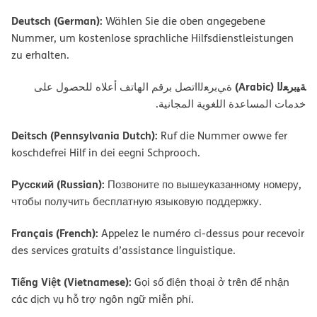
Deutsch (German):
Wählen Sie die oben angegebene
Nummer, um kostenlose sprachliche Hilfsdienstleistungen
zu erhalten.
ﺔﯿﺑﺮﻌﻟا (Arabic)
ةﻲﺑﺮﻌﻟااﺗﺼﻞ ﺑﺮﻗﻢ اﻟﮭﺎﺗﻒ أﻋﻼه ﻟﻠﺤﺼﻮل ﻋﻠﻰ
ﺧﺪﻣﺎت اﻟﻤﺴﺎﻋﺪة اﻟﻠﻐﻮﯾﺔ اﻟﻤﺠﺎﻧﯿﺔ.
Deitsch (Pennsylvania Dutch):
Ruf die Nummer owwe fer
koschdefrei Hilf in dei eegni Schprooch.
Русский (Russian):
Позвоните по вышеуказанному номеру,
чтобы получить бесплатную языковую поддержку.
Français (French):
Appelez le numéro ci-dessus pour recevoir
des services gratuits d’assistance linguistique.
Tiếng Việt (Vietnamese):
Gọi số điện thoại ở trên để nhận
các dịch vụ hỗ trợ ngôn ngữ miễn phí.