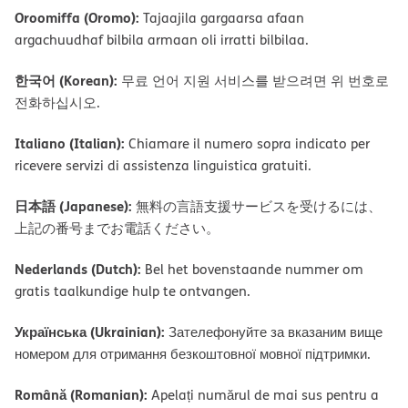
Oroomiffa (Oromo):
Tajaajila gargaarsa afaan
argachuudhaf bilbila armaan oli irratti bilbilaa.
한국어 (Korean):
무료 언어 지원 서비스를 받으려면 위 번호로
전화하십시오.
Italiano (Italian):
Chiamare il numero sopra indicato per
ricevere servizi di assistenza linguistica gratuiti.
日本語 (Japanese):
無料の言語支援サービスを受けるには、
上記の番号までお電話ください。
Nederlands (Dutch):
Bel het bovenstaande nummer om
gratis taalkundige hulp te ontvangen.
Українська (Ukrainian):
Зателефонуйте за вказаним вище
номером для отримання безкоштовної мовної підтримки.
Română (Romanian):
Apelați numărul de mai sus pentru a