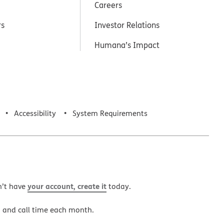
Careers
rs
Investor Relations
Humana’s Impact
Accessibility
System Requirements
your account, create it
n’t have
today.
a and call time each month.