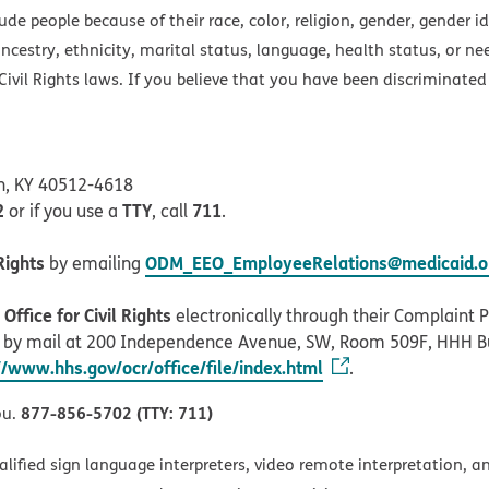
e people because of their race, color, religion, gender, gender ide
ancestry, ethnicity, marital status, language, health status, or ne
ivil Rights laws. If you believe that you have been discriminated
on, KY 40512-4618
2
TTY
711
or if you use a
, call
.
Rights
ODM_EEO_EmployeeRelations@medicaid.oh
by emailing
ffice for Civil Rights
electronically through their Complaint Po
r by mail at 200 Independence Avenue, SW, Room 509F, HHH B
//www.hhs.gov/ocr/office/file/index.html
.
877-856-5702 (TTY: 711)
ou.
alified sign language interpreters, video remote interpretation, 