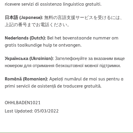
ricevere servizi di assistenza linguistica gratuiti.
日本語 (Japanese):
無料の言語支援サービスを受けるには、
上記の番号までお電話ください。
Nederlands (Dutch):
Bel het bovenstaande nummer om
gratis taalkundige hulp te ontvangen.
Українська (Ukrainian):
Зателефонуйте за вказаним вище
номером для отримання безкоштовної мовної підтримки.
Română (Romanian):
Apelați numărul de mai sus pentru a
primi servicii de asistență de traducere gratuită.
OHHLBADEN1021
Last Updated: 05/03/2022