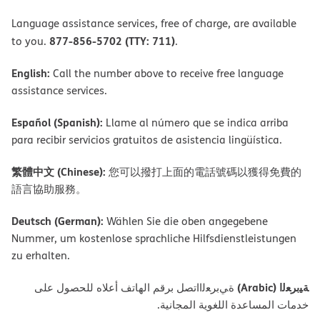
Language assistance services, free of charge, are available
877-856-5702 (TTY: 711)
to you.
.
English:
Call the number above to receive free language
assistance services.
Español (Spanish):
Llame al número que se indica arriba
para recibir servicios gratuitos de asistencia lingüística.
繁體中文 (Chinese):
您可以撥打上面的電話號碼以獲得免費的
語言協助服務。
Deutsch (German):
Wählen Sie die oben angegebene
Nummer, um kostenlose sprachliche Hilfsdienstleistungen
zu erhalten.
ﺔﯿﺑﺮﻌﻟا (Arabic)
ةﻲﺑﺮﻌﻟااﺗﺼﻞ ﺑﺮﻗﻢ اﻟﮭﺎﺗﻒ أﻋﻼه ﻟﻠﺤﺼﻮل ﻋﻠﻰ
ﺧﺪﻣﺎت اﻟﻤﺴﺎﻋﺪة اﻟﻠﻐﻮﯾﺔ اﻟﻤﺠﺎﻧﯿﺔ.