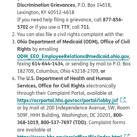
Discrimination Grievances
, P.O. Box 14618,
Lexington, KY 40512-4618
877-856-
If you need help filing a grievance, call
5702
TTY
711
or if you use a
, call
.
You can also file a civil rights complaint with the:
Ohio Department of Medicaid (ODM), Office of Civil
Rights
by emailing
ODM_EEO_EmployeeRelations@medicaid.ohio.gov
,
614-644-1434
faxing
, or sending by mail to P.O. Box
or
182709, Columbus, Ohio 43218-2709,
U.S. Department of Health and Human
The
Services, Office for Civil Rights
electronically
through their Complaint Portal, available at
https://ocrportal.hhs.gov/ocr/portal/lobby.jsf
,
or by mail at 200 Independence Avenue, SW, Room
800-
509F, HHH Building, Washington, DC 20201,
368-1019
800-537-7697 (TDD)
,
. Complaint forms
are available at
https://www.hhs.gov/ocr/office/file/index.html