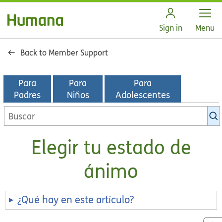
Open
Sign in
Menu
Back to Member Support
Para
Para
Para
Padres
Niños
Adolescentes
Buscar
en
la
Elegir tu estado de
biblioteca
de
ánimo
KidsHealth
¿Qué hay en este artículo?