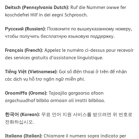
Deitsch (Pennsylvania Dutch):
Ruf die Nummer owwe fer
koschdefrei Hilf in dei eegni Schprooch.
Русский (Russian):
Позвоните по вышеуказанному номеру,
чтобы получить бесплатную языковую поддержку.
Français (French):
Appelez le numéro ci-dessus pour recevoir
des services gratuits d’assistance linguistique.
Tiếng Việt (Vietnamese):
Gọi số điện thoại ở trên để nhận
các dịch vụ hỗ trợ ngôn ngữ miễn phí.
Oroomiffa (Oromo):
Tajaajila gargaarsa afaan
argachuudhaf bilbila armaan oli irratti bilbilaa.
한국어 (Korean):
무료 언어 지원 서비스를 받으려면 위 번호로
전화하십시오.
Italiano (Italian):
Chiamare il numero sopra indicato per