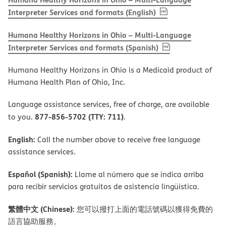
, PDF
(opens in new w
Interpreter Services and formats (English)
Humana Healthy Horizons in Ohio – Multi-Language
, PDF
(opens in new 
Interpreter Services and formats (Spanish)
Humana Healthy Horizons in Ohio is a Medicaid product of
Humana Health Plan of Ohio, Inc.
Language assistance services, free of charge, are available
877-856-5702 (TTY: 711)
to you.
.
English:
Call the number above to receive free language
assistance services.
Español (Spanish):
Llame al número que se indica arriba
para recibir servicios gratuitos de asistencia lingüística.
繁體中文 (Chinese):
您可以撥打上面的電話號碼以獲得免費的
語言協助服務。