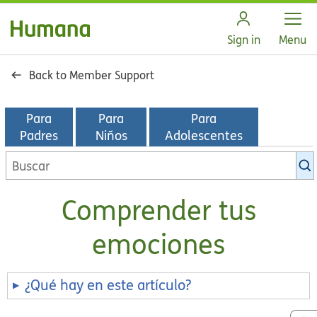
Open
Sign in
Menu
Back to Member Support
Para
Para
Para
Padres
Niños
Adolescentes
Buscar
en
la
Comprender tus
biblioteca
de
emociones
KidsHealth
¿Qué hay en este artículo?