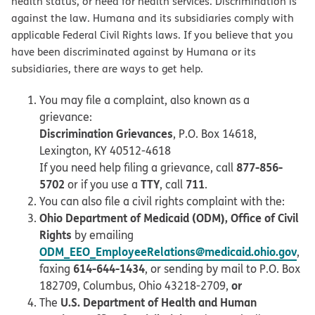
health status, or need for health services. Discrimination is
against the law. Humana and its subsidiaries comply with
applicable Federal Civil Rights laws. If you believe that you
have been discriminated against by Humana or its
subsidiaries, there are ways to get help.
You may file a complaint, also known as a
grievance:
Discrimination Grievances
, P.O. Box 14618,
Lexington, KY 40512-4618
877-856-
If you need help filing a grievance, call
5702
TTY
711
or if you use a
, call
.
You can also file a civil rights complaint with the:
Ohio Department of Medicaid (ODM), Office of Civil
Rights
by emailing
ODM_EEO_EmployeeRelations@medicaid.ohio.gov
,
614-644-1434
faxing
, or sending by mail to P.O. Box
or
182709, Columbus, Ohio 43218-2709,
U.S. Department of Health and Human
The