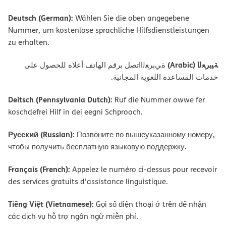
Deutsch (German):
Wählen Sie die oben angegebene
Nummer, um kostenlose sprachliche Hilfsdienstleistungen
zu erhalten.
ﺔﯿﺑﺮﻌﻟا (Arabic)
ةﻲﺑﺮﻌﻟااﺗﺼﻞ ﺑﺮﻗﻢ اﻟﮭﺎﺗﻒ أﻋﻼه ﻟﻠﺤﺼﻮل ﻋﻠﻰ
ﺧﺪﻣﺎت اﻟﻤﺴﺎﻋﺪة اﻟﻠﻐﻮﯾﺔ اﻟﻤﺠﺎﻧﯿﺔ.
Deitsch (Pennsylvania Dutch):
Ruf die Nummer owwe fer
koschdefrei Hilf in dei eegni Schprooch.
Русский (Russian):
Позвоните по вышеуказанному номеру,
чтобы получить бесплатную языковую поддержку.
Français (French):
Appelez le numéro ci-dessus pour recevoir
des services gratuits d’assistance linguistique.
Tiếng Việt (Vietnamese):
Gọi số điện thoại ở trên để nhận
các dịch vụ hỗ trợ ngôn ngữ miễn phí.