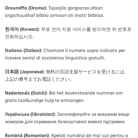
Oroomiffa (Oromo):
Tajaajila gargaarsa afaan
argachuudhaf bilbila armaan oli irratti bilbilaa.
한국어 (Korean):
무료 언어 지원 서비스를 받으려면 위 번호로
전화하십시오.
Italiano (Italian):
Chiamare il numero sopra indicato per
ricevere servizi di assistenza linguistica gratuiti.
日本語 (Japanese):
無料の言語支援サービスを受けるには、
上記の番号までお電話ください。
Nederlands (Dutch):
Bel het bovenstaande nummer om
gratis taalkundige hulp te ontvangen.
Українська (Ukrainian):
Зателефонуйте за вказаним вище
номером для отримання безкоштовної мовної підтримки.
Română (Romanian):
Apelați numărul de mai sus pentru a