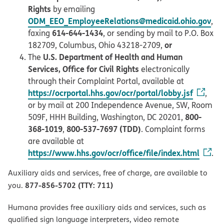
Rights
by emailing
ODM_EEO_EmployeeRelations@medicaid.ohio.gov
,
614-644-1434
faxing
, or sending by mail to P.O. Box
or
182709, Columbus, Ohio 43218-2709,
U.S. Department of Health and Human
The
Services, Office for Civil Rights
electronically
through their Complaint Portal, available at
https://ocrportal.hhs.gov/ocr/portal/lobby.jsf
,
or by mail at 200 Independence Avenue, SW, Room
800-
509F, HHH Building, Washington, DC 20201,
368-1019
800-537-7697 (TDD)
,
. Complaint forms
are available at
https://www.hhs.gov/ocr/office/file/index.html
.
Auxiliary aids and services, free of charge, are available to
877-856-5702 (TTY: 711)
you.
Humana provides free auxiliary aids and services, such as
qualified sign language interpreters, video remote