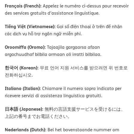
Français (French):
Appelez le numéro ci-dessus pour recevoir
des services gratuits d’assistance linguistique.
Tiếng Việt (Vietnamese):
Gọi số điện thoại ở trên để nhận
các dịch vụ hỗ trợ ngôn ngữ miễn phí.
Oroomiffa (Oromo):
Tajaajila gargaarsa afaan
argachuudhaf bilbila armaan oli irratti bilbilaa.
한국어 (Korean):
무료 언어 지원 서비스를 받으려면 위 번호로
전화하십시오.
Italiano (Italian):
Chiamare il numero sopra indicato per
ricevere servizi di assistenza linguistica gratuiti.
日本語 (Japanese):
無料の言語支援サービスを受けるには、
上記の番号までお電話ください。
Nederlands (Dutch):
Bel het bovenstaande nummer om