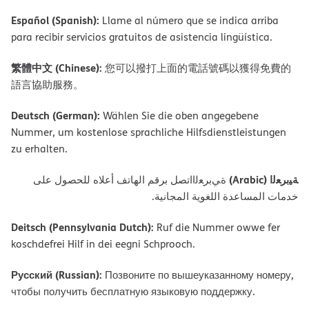
Español (Spanish):
Llame al número que se indica arriba
para recibir servicios gratuitos de asistencia lingüística.
繁體中文 (Chinese):
您可以撥打上面的電話號碼以獲得免費的
語言協助服務。
Deutsch (German):
Wählen Sie die oben angegebene
Nummer, um kostenlose sprachliche Hilfsdienstleistungen
zu erhalten.
ﺔﯿﺑﺮﻌﻟا (Arabic)
ةﻲﺑﺮﻌﻟااﺗﺼﻞ ﺑﺮﻗﻢ اﻟﮭﺎﺗﻒ أﻋﻼه ﻟﻠﺤﺼﻮل ﻋﻠﻰ
ﺧﺪﻣﺎت اﻟﻤﺴﺎﻋﺪة اﻟﻠﻐﻮﯾﺔ اﻟﻤﺠﺎﻧﯿﺔ.
Deitsch (Pennsylvania Dutch):
Ruf die Nummer owwe fer
koschdefrei Hilf in dei eegni Schprooch.
Русский (Russian):
Позвоните по вышеуказанному номеру,
чтобы получить бесплатную языковую поддержку.