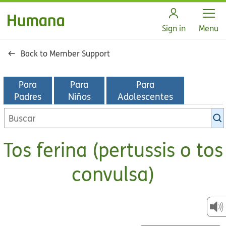
Open
Sign in
Menu
Back to Member Support
Para
Para
Para
Padres
Niños
Adolescentes
Buscar
en
la
Tos ferina (pertussis o tos
biblioteca
de
convulsa)
KidsHealth