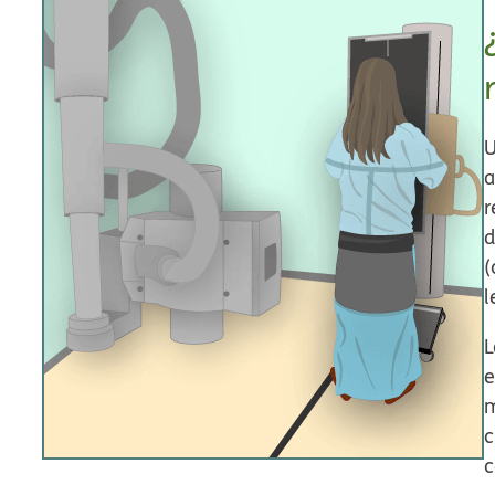
U
a
r
(
l
L
e
m
c
c