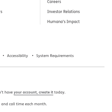
Careers
rs
Investor Relations
Humana’s Impact
Accessibility
System Requirements
your account, create it
n’t have
today.
a and call time each month.