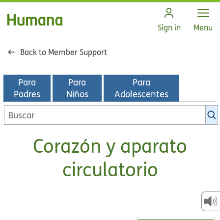
Open
Sign in
Menu
Back to Member Support
Para
Para
Para
Padres
Niños
Adolescentes
Buscar
en
la
Corazón y aparato
biblioteca
de
circulatorio
KidsHealth