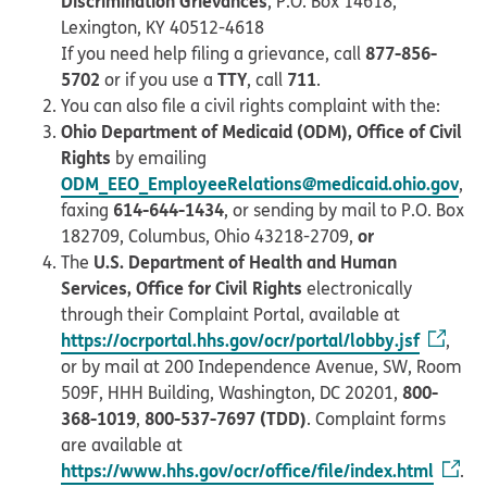
Discrimination Grievances
, P.O. Box 14618,
Lexington, KY 40512-4618
877-856-
If you need help filing a grievance, call
5702
TTY
711
or if you use a
, call
.
You can also file a civil rights complaint with the:
Ohio Department of Medicaid (ODM), Office of Civil
Rights
by emailing
ODM_EEO_EmployeeRelations@medicaid.ohio.gov
,
614-644-1434
faxing
, or sending by mail to P.O. Box
or
182709, Columbus, Ohio 43218-2709,
U.S. Department of Health and Human
The
Services, Office for Civil Rights
electronically
through their Complaint Portal, available at
https://ocrportal.hhs.gov/ocr/portal/lobby.jsf
,
or by mail at 200 Independence Avenue, SW, Room
800-
509F, HHH Building, Washington, DC 20201,
368-1019
800-537-7697 (TDD)
,
. Complaint forms
are available at
https://www.hhs.gov/ocr/office/file/index.html
.