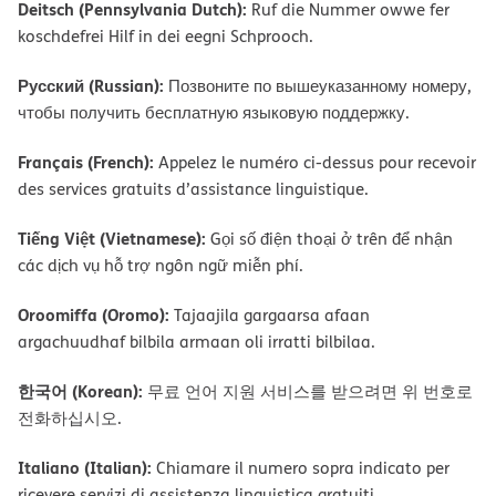
Deitsch (Pennsylvania Dutch):
Ruf die Nummer owwe fer
koschdefrei Hilf in dei eegni Schprooch.
Русский (Russian):
Позвоните по вышеуказанному номеру,
чтобы получить бесплатную языковую поддержку.
Français (French):
Appelez le numéro ci-dessus pour recevoir
des services gratuits d’assistance linguistique.
Tiếng Việt (Vietnamese):
Gọi số điện thoại ở trên để nhận
các dịch vụ hỗ trợ ngôn ngữ miễn phí.
Oroomiffa (Oromo):
Tajaajila gargaarsa afaan
argachuudhaf bilbila armaan oli irratti bilbilaa.
한국어 (Korean):
무료 언어 지원 서비스를 받으려면 위 번호로
전화하십시오.
Italiano (Italian):
Chiamare il numero sopra indicato per
ricevere servizi di assistenza linguistica gratuiti.