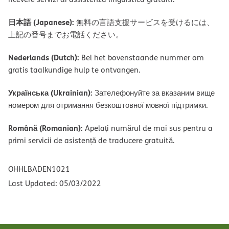
日本語 (Japanese):
無料の言語支援サービスを受けるには、
上記の番号までお電話ください。
Nederlands (Dutch):
Bel het bovenstaande nummer om
gratis taalkundige hulp te ontvangen.
Українська (Ukrainian):
Зателефонуйте за вказаним вище
номером для отримання безкоштовної мовної підтримки.
Română (Romanian):
Apelați numărul de mai sus pentru a
primi servicii de asistență de traducere gratuită.
OHHLBADEN1021
Last Updated: 05/03/2022