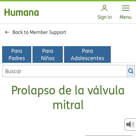
Open
Sign in
Menu
Back to Member Support
Para
Para
Para
Padres
Niños
Adolescentes
Buscar
en
la
Prolapso de la válvula
biblioteca
de
mitral
KidsHealth