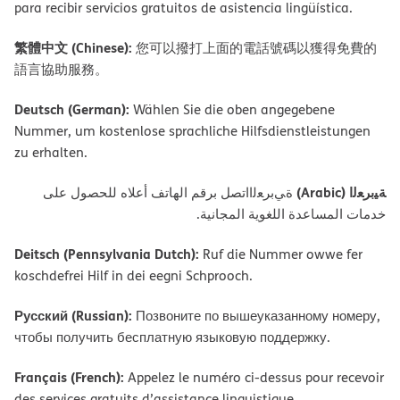
para recibir servicios gratuitos de asistencia lingüística.
繁體中文 (Chinese):
您可以撥打上面的電話號碼以獲得免費的
語言協助服務。
Deutsch (German):
Wählen Sie die oben angegebene
Nummer, um kostenlose sprachliche Hilfsdienstleistungen
zu erhalten.
ﺔﯿﺑﺮﻌﻟا (Arabic)
ةﻲﺑﺮﻌﻟااﺗﺼﻞ ﺑﺮﻗﻢ اﻟﮭﺎﺗﻒ أﻋﻼه ﻟﻠﺤﺼﻮل ﻋﻠﻰ
ﺧﺪﻣﺎت اﻟﻤﺴﺎﻋﺪة اﻟﻠﻐﻮﯾﺔ اﻟﻤﺠﺎﻧﯿﺔ.
Deitsch (Pennsylvania Dutch):
Ruf die Nummer owwe fer
koschdefrei Hilf in dei eegni Schprooch.
Русский (Russian):
Позвоните по вышеуказанному номеру,
чтобы получить бесплатную языковую поддержку.
Français (French):
Appelez le numéro ci-dessus pour recevoir
des services gratuits d’assistance linguistique.