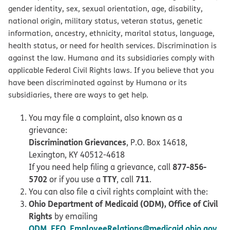
gender identity, sex, sexual orientation, age, disability,
national origin, military status, veteran status, genetic
information, ancestry, ethnicity, marital status, language,
health status, or need for health services. Discrimination is
against the law. Humana and its subsidiaries comply with
applicable Federal Civil Rights laws. If you believe that you
have been discriminated against by Humana or its
subsidiaries, there are ways to get help.
You may file a complaint, also known as a
grievance:
Discrimination Grievances
, P.O. Box 14618,
Lexington, KY 40512-4618
877-856-
If you need help filing a grievance, call
5702
TTY
711
or if you use a
, call
.
You can also file a civil rights complaint with the:
Ohio Department of Medicaid (ODM), Office of Civil
Rights
by emailing
ODM_EEO_EmployeeRelations@medicaid.ohio.gov
,