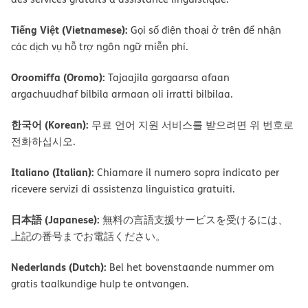
Tiếng Việt (Vietnamese):
Gọi số điện thoại ở trên để nhận
các dịch vụ hỗ trợ ngôn ngữ miễn phí.
Oroomiffa (Oromo):
Tajaajila gargaarsa afaan
argachuudhaf bilbila armaan oli irratti bilbilaa.
한국어 (Korean):
무료 언어 지원 서비스를 받으려면 위 번호로
전화하십시오.
Italiano (Italian):
Chiamare il numero sopra indicato per
ricevere servizi di assistenza linguistica gratuiti.
日本語 (Japanese):
無料の言語支援サービスを受けるには、
上記の番号までお電話ください。
Nederlands (Dutch):
Bel het bovenstaande nummer om
gratis taalkundige hulp te ontvangen.