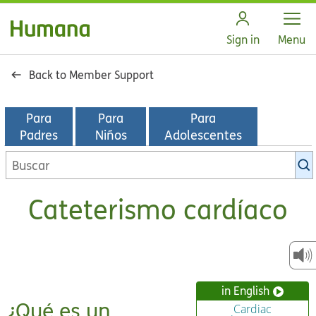
Open
Sign in
Menu
Back to Member Support
Para
Para
Para
Padres
Niños
Adolescentes
Buscar
en
la
Cateterismo cardíaco
biblioteca
de
KidsHealth
in English
¿Qué es un
Cardiac