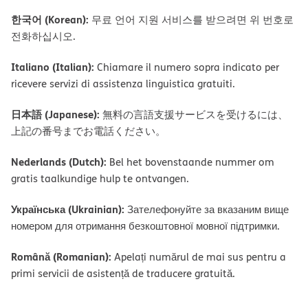
한국어 (Korean):
무료 언어 지원 서비스를 받으려면 위 번호로
전화하십시오.
Italiano (Italian):
Chiamare il numero sopra indicato per
ricevere servizi di assistenza linguistica gratuiti.
日本語 (Japanese):
無料の言語支援サービスを受けるには、
上記の番号までお電話ください。
Nederlands (Dutch):
Bel het bovenstaande nummer om
gratis taalkundige hulp te ontvangen.
Українська (Ukrainian):
Зателефонуйте за вказаним вище
номером для отримання безкоштовної мовної підтримки.
Română (Romanian):
Apelați numărul de mai sus pentru a
primi servicii de asistență de traducere gratuită.