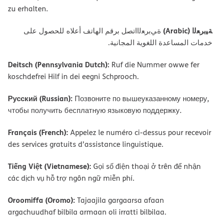
zu erhalten.
ﺔﯿﺑﺮﻌﻟا (Arabic)
ةﻲﺑﺮﻌﻟااﺗﺼﻞ ﺑﺮﻗﻢ اﻟﮭﺎﺗﻒ أﻋﻼه ﻟﻠﺤﺼﻮل ﻋﻠﻰ
ﺧﺪﻣﺎت اﻟﻤﺴﺎﻋﺪة اﻟﻠﻐﻮﯾﺔ اﻟﻤﺠﺎﻧﯿﺔ.
Deitsch (Pennsylvania Dutch):
Ruf die Nummer owwe fer
koschdefrei Hilf in dei eegni Schprooch.
Русский (Russian):
Позвоните по вышеуказанному номеру,
чтобы получить бесплатную языковую поддержку.
Français (French):
Appelez le numéro ci-dessus pour recevoir
des services gratuits d’assistance linguistique.
Tiếng Việt (Vietnamese):
Gọi số điện thoại ở trên để nhận
các dịch vụ hỗ trợ ngôn ngữ miễn phí.
Oroomiffa (Oromo):
Tajaajila gargaarsa afaan
argachuudhaf bilbila armaan oli irratti bilbilaa.