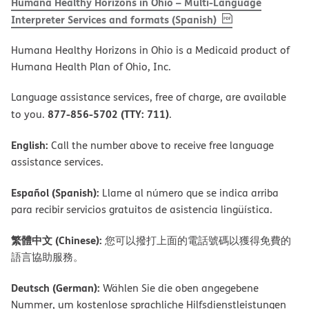
Humana Healthy Horizons in Ohio – Multi-Language
, PDF
(opens in new 
Interpreter Services and formats (Spanish)
Humana Healthy Horizons in Ohio is a Medicaid product of
Humana Health Plan of Ohio, Inc.
Language assistance services, free of charge, are available
877-856-5702 (TTY: 711)
to you.
.
English:
Call the number above to receive free language
assistance services.
Español (Spanish):
Llame al número que se indica arriba
para recibir servicios gratuitos de asistencia lingüística.
繁體中文 (Chinese):
您可以撥打上面的電話號碼以獲得免費的
語言協助服務。
Deutsch (German):
Wählen Sie die oben angegebene
Nummer, um kostenlose sprachliche Hilfsdienstleistungen