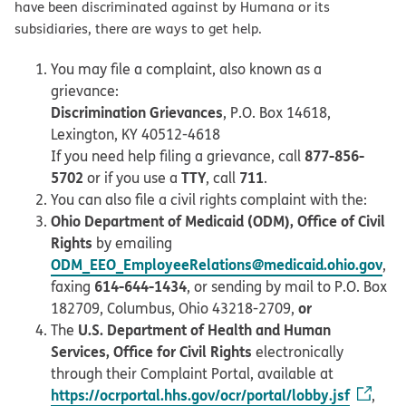
have been discriminated against by Humana or its
subsidiaries, there are ways to get help.
You may file a complaint, also known as a
grievance:
Discrimination Grievances
, P.O. Box 14618,
Lexington, KY 40512-4618
877-856-
If you need help filing a grievance, call
5702
TTY
711
or if you use a
, call
.
You can also file a civil rights complaint with the:
Ohio Department of Medicaid (ODM), Office of Civil
Rights
by emailing
ODM_EEO_EmployeeRelations@medicaid.ohio.gov
,
614-644-1434
faxing
, or sending by mail to P.O. Box
or
182709, Columbus, Ohio 43218-2709,
U.S. Department of Health and Human
The
Services, Office for Civil Rights
electronically
through their Complaint Portal, available at
https://ocrportal.hhs.gov/ocr/portal/lobby.jsf
,