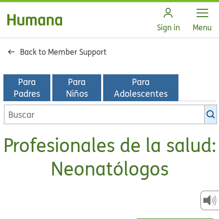
Open
Sign in
Menu
Back to Member Support
Para
Para
Para
Padres
Niños
Adolescentes
Buscar
en
la
Profesionales de la salud:
biblioteca
de
Neonatólogos
KidsHealth