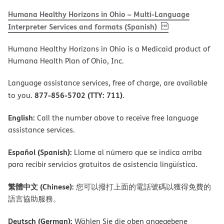
Humana Healthy Horizons in Ohio – Multi-Language
, PDF
(opens in new 
Interpreter Services and formats (Spanish)
Humana Healthy Horizons in Ohio is a Medicaid product of
Humana Health Plan of Ohio, Inc.
Language assistance services, free of charge, are available
877-856-5702 (TTY: 711)
to you.
.
English:
Call the number above to receive free language
assistance services.
Español (Spanish):
Llame al número que se indica arriba
para recibir servicios gratuitos de asistencia lingüística.
繁體中文 (Chinese):
您可以撥打上面的電話號碼以獲得免費的
語言協助服務。
Deutsch (German):
Wählen Sie die oben angegebene