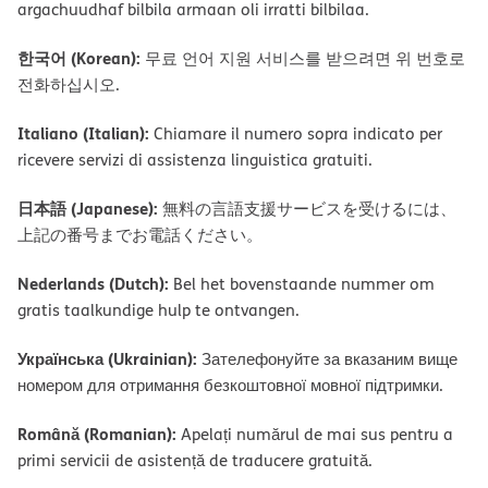
argachuudhaf bilbila armaan oli irratti bilbilaa.
한국어 (Korean):
무료 언어 지원 서비스를 받으려면 위 번호로
전화하십시오.
Italiano (Italian):
Chiamare il numero sopra indicato per
ricevere servizi di assistenza linguistica gratuiti.
日本語 (Japanese):
無料の言語支援サービスを受けるには、
上記の番号までお電話ください。
Nederlands (Dutch):
Bel het bovenstaande nummer om
gratis taalkundige hulp te ontvangen.
Українська (Ukrainian):
Зателефонуйте за вказаним вище
номером для отримання безкоштовної мовної підтримки.
Română (Romanian):
Apelați numărul de mai sus pentru a
primi servicii de asistență de traducere gratuită.