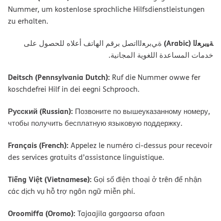
Nummer, um kostenlose sprachliche Hilfsdienstleistungen
zu erhalten.
ﺔﯿﺑﺮﻌﻟا (Arabic)
ةﻲﺑﺮﻌﻟااﺗﺼﻞ ﺑﺮﻗﻢ اﻟﮭﺎﺗﻒ أﻋﻼه ﻟﻠﺤﺼﻮل ﻋﻠﻰ
ﺧﺪﻣﺎت اﻟﻤﺴﺎﻋﺪة اﻟﻠﻐﻮﯾﺔ اﻟﻤﺠﺎﻧﯿﺔ.
Deitsch (Pennsylvania Dutch):
Ruf die Nummer owwe fer
koschdefrei Hilf in dei eegni Schprooch.
Русский (Russian):
Позвоните по вышеуказанному номеру,
чтобы получить бесплатную языковую поддержку.
Français (French):
Appelez le numéro ci-dessus pour recevoir
des services gratuits d’assistance linguistique.
Tiếng Việt (Vietnamese):
Gọi số điện thoại ở trên để nhận
các dịch vụ hỗ trợ ngôn ngữ miễn phí.
Oroomiffa (Oromo):
Tajaajila gargaarsa afaan