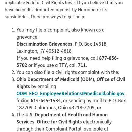
applicable Federal Civil Rights laws. If you believe that you
have been discriminated against by Humana or its
subsidiaries, there are ways to get help.
You may file a complaint, also known as a
grievance:
Discrimination Grievances
, P.O. Box 14618,
Lexington, KY 40512-4618
877-856-
If you need help filing a grievance, call
5702
TTY
711
or if you use a
, call
.
You can also file a civil rights complaint with the:
Ohio Department of Medicaid (ODM), Office of Civil
Rights
by emailing
ODM_EEO_EmployeeRelations@medicaid.ohio.gov
,
614-644-1434
faxing
, or sending by mail to P.O. Box
or
182709, Columbus, Ohio 43218-2709,
U.S. Department of Health and Human
The
Services, Office for Civil Rights
electronically
through their Complaint Portal, available at