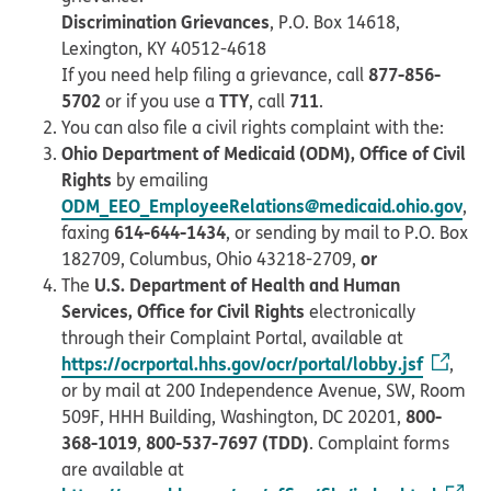
Discrimination Grievances
, P.O. Box 14618,
Lexington, KY 40512-4618
877-856-
If you need help filing a grievance, call
5702
TTY
711
or if you use a
, call
.
You can also file a civil rights complaint with the:
Ohio Department of Medicaid (ODM), Office of Civil
Rights
by emailing
ODM_EEO_EmployeeRelations@medicaid.ohio.gov
,
614-644-1434
faxing
, or sending by mail to P.O. Box
or
182709, Columbus, Ohio 43218-2709,
U.S. Department of Health and Human
The
Services, Office for Civil Rights
electronically
through their Complaint Portal, available at
https://ocrportal.hhs.gov/ocr/portal/lobby.jsf
,
or by mail at 200 Independence Avenue, SW, Room
800-
509F, HHH Building, Washington, DC 20201,
368-1019
800-537-7697 (TDD)
,
. Complaint forms
are available at