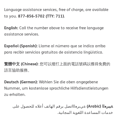
Language assistance services, free of charge, are available
877-856-5702 (TTY: 711)
to you.
.
English:
Call the number above to receive free language
assistance services.
Español (Spanish):
Llame al número que se indica arriba
para recibir servicios gratuitos de asistencia lingüística.
繁體中文 (Chinese):
您可以撥打上面的電話號碼以獲得免費的
語言協助服務。
Deutsch (German):
Wählen Sie die oben angegebene
Nummer, um kostenlose sprachliche Hilfsdienstleistungen
zu erhalten.
ﺔﯿﺑﺮﻌﻟا (Arabic)
ةﻲﺑﺮﻌﻟااﺗﺼﻞ ﺑﺮﻗﻢ اﻟﮭﺎﺗﻒ أﻋﻼه ﻟﻠﺤﺼﻮل ﻋﻠﻰ
ﺧﺪﻣﺎت اﻟﻤﺴﺎﻋﺪة اﻟﻠﻐﻮﯾﺔ اﻟﻤﺠﺎﻧﯿﺔ.