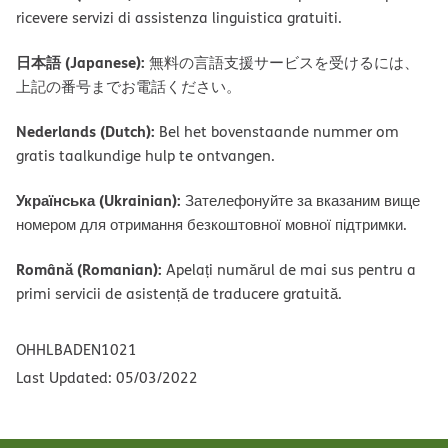
ricevere servizi di assistenza linguistica gratuiti.
日本語 (Japanese):
無料の言語支援サービスを受けるには、
上記の番号までお電話ください。
Nederlands (Dutch):
Bel het bovenstaande nummer om
gratis taalkundige hulp te ontvangen.
Українська (Ukrainian):
Зателефонуйте за вказаним вище
номером для отримання безкоштовної мовної підтримки.
Română (Romanian):
Apelați numărul de mai sus pentru a
primi servicii de asistență de traducere gratuită.
OHHLBADEN1021
Last Updated: 05/03/2022