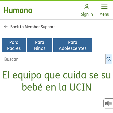
Open
Sign in
Menu
Back to Member Support
Para
Para
Para
Padres
Niños
Adolescentes
Buscar
en
la
El equipo que cuida se su
biblioteca
de
bebé en la UCIN
KidsHealth