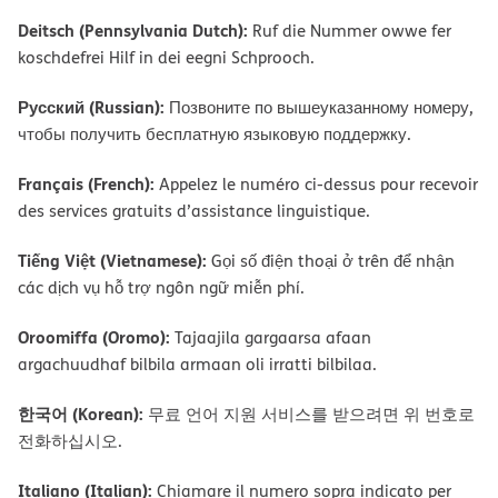
Deitsch (Pennsylvania Dutch):
Ruf die Nummer owwe fer
koschdefrei Hilf in dei eegni Schprooch.
Русский (Russian):
Позвоните по вышеуказанному номеру,
чтобы получить бесплатную языковую поддержку.
Français (French):
Appelez le numéro ci-dessus pour recevoir
des services gratuits d’assistance linguistique.
Tiếng Việt (Vietnamese):
Gọi số điện thoại ở trên để nhận
các dịch vụ hỗ trợ ngôn ngữ miễn phí.
Oroomiffa (Oromo):
Tajaajila gargaarsa afaan
argachuudhaf bilbila armaan oli irratti bilbilaa.
한국어 (Korean):
무료 언어 지원 서비스를 받으려면 위 번호로
전화하십시오.
Italiano (Italian):
Chiamare il numero sopra indicato per