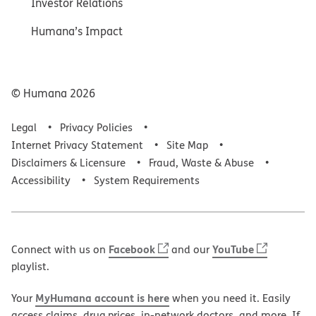
Investor Relations
Humana’s Impact
© Humana
2026
Legal
Privacy Policies
Internet Privacy Statement
Site Map
Disclaimers & Licensure
Fraud, Waste & Abuse
Accessibility
System Requirements
Facebook
YouTube
Connect with us on
and our
playlist.
MyHumana account is here
Your
when you need it. Easily
access claims, drug prices, in-network doctors, and more. If