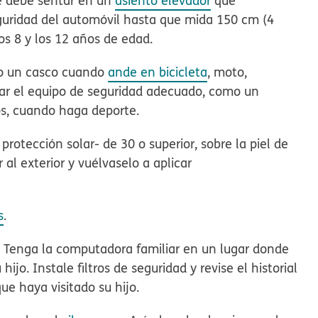
se debe sentar en un
asiento elevador
que
guridad
del automóvil hasta que mida 150 cm (4
los 8 y los 12 años de edad.
o un casco
cuando
ande en bicicleta
, moto,
var el equipo de seguridad adecuado, como un
os, cuando haga deporte.
 protección solar- de 30 o superior, sobre la piel de
 al exterior y vuélvaselo a aplicar
s
.
. Tenga la computadora familiar en un lugar donde
jo. Instale filtros de seguridad y revise el historial
ue haya visitado su hijo.