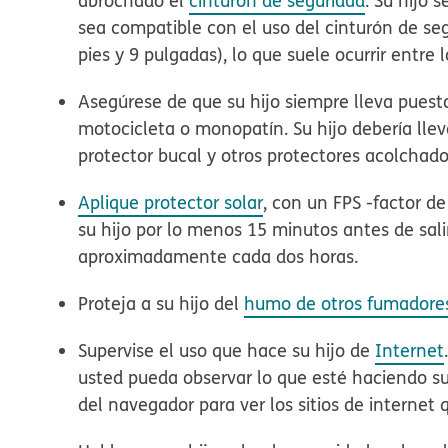
abrochado el
cinturón de seguridad
. Su hijo 
sea
compatible con el uso del cinturón de se
pies y 9 pulgadas), lo que suele ocurrir entre 
Asegúrese de que su hijo siempre
lleva puest
motocicleta o monopatín. Su hijo debería lle
protector bucal y otros protectores acolchad
Aplique protector solar
, con un FPS -factor de
su hijo por lo menos 15 minutos antes de salir
aproximadamente cada dos horas.
Proteja a su hijo del
humo de otros fumadore
Supervise el
uso
que hace su hijo de
Internet
usted pueda observar lo que esté haciendo su hi
del navegador para ver los sitios de internet q