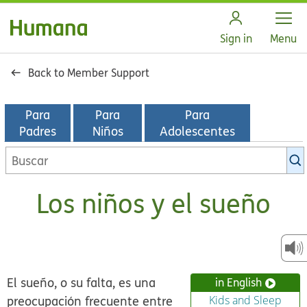
Open
Sign in
Menu
Back to Member Support
Para
Para
Para
Padres
Niños
Adolescentes
Buscar
en
la
Los niños y el sueño
biblioteca
de
KidsHealth
El sueño, o su falta, es una
in English
preocupación frecuente entre
Kids and Sleep