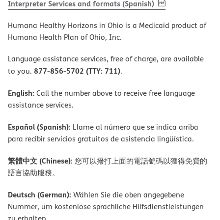
, PDF
(opens in new 
Interpreter Services and formats (Spanish)
Humana Healthy Horizons in Ohio is a Medicaid product of
Humana Health Plan of Ohio, Inc.
Language assistance services, free of charge, are available
877-856-5702 (TTY: 711)
to you.
.
English:
Call the number above to receive free language
assistance services.
Español (Spanish):
Llame al número que se indica arriba
para recibir servicios gratuitos de asistencia lingüística.
繁體中文 (Chinese):
您可以撥打上面的電話號碼以獲得免費的
語言協助服務。
Deutsch (German):
Wählen Sie die oben angegebene
Nummer, um kostenlose sprachliche Hilfsdienstleistungen
zu erhalten.