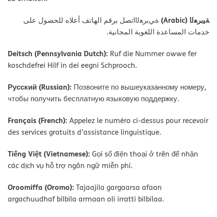
ﺔﯿﺑﺮﻌﻟا (Arabic)
ةﻲﺑﺮﻌﻟااﺗﺼﻞ ﺑﺮﻗﻢ اﻟﮭﺎﺗﻒ أﻋﻼه ﻟﻠﺤﺼﻮل ﻋﻠﻰ
ﺧﺪﻣﺎت اﻟﻤﺴﺎﻋﺪة اﻟﻠﻐﻮﯾﺔ اﻟﻤﺠﺎﻧﯿﺔ.
Deitsch (Pennsylvania Dutch):
Ruf die Nummer owwe fer
koschdefrei Hilf in dei eegni Schprooch.
Русский (Russian):
Позвоните по вышеуказанному номеру,
чтобы получить бесплатную языковую поддержку.
Français (French):
Appelez le numéro ci-dessus pour recevoir
des services gratuits d’assistance linguistique.
Tiếng Việt (Vietnamese):
Gọi số điện thoại ở trên để nhận
các dịch vụ hỗ trợ ngôn ngữ miễn phí.
Oroomiffa (Oromo):
Tajaajila gargaarsa afaan
argachuudhaf bilbila armaan oli irratti bilbilaa.