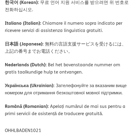
한국어 (Korean):
무료 언어 지원 서비스를 받으려면 위 번호로
전화하십시오.
Italiano (Italian):
Chiamare il numero sopra indicato per
ricevere servizi di assistenza linguistica gratuiti.
日本語 (Japanese):
無料の言語支援サービスを受けるには、
上記の番号までお電話ください。
Nederlands (Dutch):
Bel het bovenstaande nummer om
gratis taalkundige hulp te ontvangen.
Українська (Ukrainian):
Зателефонуйте за вказаним вище
номером для отримання безкоштовної мовної підтримки.
Română (Romanian):
Apelați numărul de mai sus pentru a
primi servicii de asistență de traducere gratuită.
OHHLBADEN1021