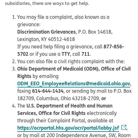
subsidiaries, there are ways to get help.
You may file a complaint, also known as a
grievance:
Discrimination Grievances
, P.O. Box 14618,
Lexington, KY 40512-4618
877-856-
If you need help filing a grievance, call
5702
TTY
711
or if you use a
, call
.
You can also file a civil rights complaint with the:
Ohio Department of Medicaid (ODM), Office of Civil
Rights
by emailing
ODM_EEO_EmployeeRelations@medicaid.ohio.gov
,
614-644-1434
faxing
, or sending by mail to P.O. Box
or
182709, Columbus, Ohio 43218-2709,
U.S. Department of Health and Human
The
Services, Office for Civil Rights
electronically
through their Complaint Portal, available at
https://ocrportal.hhs.gov/ocr/portal/lobby.jsf
,
or by mail at 200 Independence Avenue, SW, Room