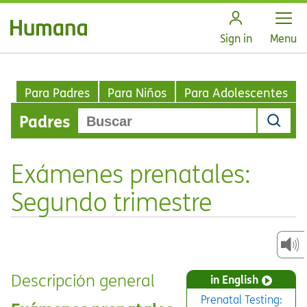
Open
Sign in
Menu
Para Padres
Para Niños
Para Adolescentes
Padres
Exámenes prenatales:
Segundo trimestre
Descripción general
in English
Prenatal Testing: