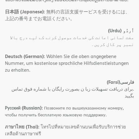
日本語 (Japanese):
無料の言語支援サービスを受けるには、
上記の番号までお電話ください。
(Urdu)
اُردُو
مفت لسانی اعانت کی خدمات موصول کرنے کے لیے درج بالا
نمبر پر کال کریں۔
Deutsch (German):
Wählen Sie die oben angegebene
Nummer, um kostenlose sprachliche Hilfsdienstleistungen
zu erhalten.
(Farsi)
فارسی
.برای دریافت تسهیلات زبا ن بصورت رایگان با شماره فوق تماس
بگیید
Русский (Russian):
Позвоните по вышеуказанному номеру,
чтобы получить бесплатную языковую поддержку.
ภาษาไทย (Thai):
โทรไปที่หมายเลขด้านบนเพื่อรับบริการช่วย
เหลือด้านภาษาฟรี