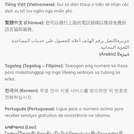
Tiếng Việt (Vietnamese):
Gọi số điện thoại ở trên để nhận các
dịch vụ hỗ trợ ngôn ngữ miễn phí.
繁體中文 (Chinese):
您可以撥打上面的電話號碼以獲得免費的
語言協助服務。
ةﻲﺑﺮﻌﻟااﺗﺼﻞ ﺑﺮﻗﻢ اﻟﮭﺎﺗﻒ أﻋﻼه ﻟﻠﺤﺼﻮل ﻋﻠﻰ ﺧﺪﻣﺎت اﻟﻤﺴﺎﻋﺪة
اﻟﻠﻐﻮﯾﺔ اﻟﻤﺠﺎﻧﯿﺔ.
(Arabic)
ﺔﯿﺑﺮﻌﻟا
Tagalog (Tagalog – Filipino):
Tawagan ang numero sa itaas
para makatanggap ng mga libreng serbisyo sa tulong sa
wika.
한국어 (Korean):
무료 언어 지원 서비스를 받으려면 위 번호로
전화하십시오.
Português (Portuguese):
Ligue para o número acima para
receber serviços gratuitos de assistência no idioma.
ພາສາລາວ (Lao):
ໂທຫາເບີໂທລະສັບຂ້າງເທິງ ເພື່ອຮັບບໍລິການຊ່ວຍເຫຼືອດ້ານພາສາຟຣີ.