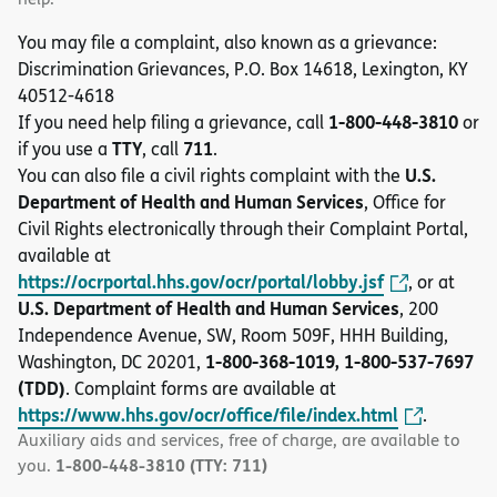
You may file a complaint, also known as a grievance:
Discrimination Grievances, P.O. Box 14618, Lexington, KY
40512-4618
1-800-448-3810
If you need help filing a grievance, call
or
TTY
711
if you use a
, call
.
U.S.
You can also file a civil rights complaint with the
Department of Health and Human Services
, Office for
Civil Rights electronically through their Complaint Portal,
available at
https://ocrportal.hhs.gov/ocr/portal/lobby.jsf
, or at
U.S. Department of Health and Human Services
, 200
Independence Avenue, SW, Room 509F, HHH Building,
1-800-368-1019, 1-800-537-7697
Washington, DC 20201,
(TDD)
. Complaint forms are available at
https://www.hhs.gov/ocr/office/file/index.html
.
Auxiliary aids and services, free of charge, are available to
1-800-448-3810 (TTY: 711)
you.