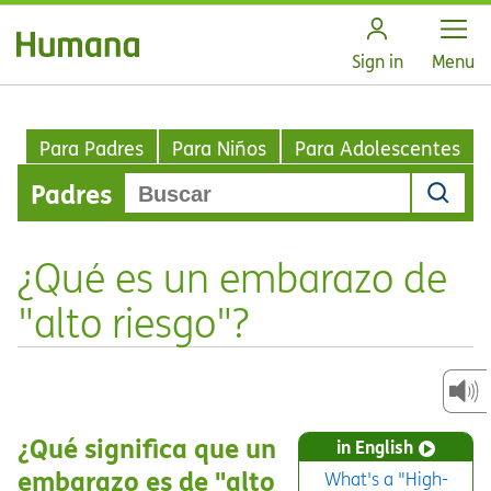
Open
Sign in
Menu
Para Padres
Para Niños
Para Adolescentes
Padres
¿Qué es un embarazo de
"alto riesgo"?
¿Qué significa que un
in English
embarazo es de "alto
What's a "High-