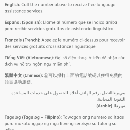
English:
Call the number above to receive free language
assistance services.
Español (Spanish):
Llame al número que se indica arriba
para recibir servicios gratuitos de asistencia lingüística.
Français (French):
Appelez le numéro ci-dessus pour recevoir
des services gratuits d'assistance linguistique.
Tiếng Việt (Vietnamese):
Gọi số điện thoại ở trên để nhận các
dịch vụ hỗ trợ ngôn ngữ miễn phí.
繁體中文 (Chinese):
您可以撥打上面的電話號碼以獲得免費的
語言協助服務。
ةﻲﺑﺮﻌﻟااﺗﺼﻞ ﺑﺮﻗﻢ اﻟﮭﺎﺗﻒ أﻋﻼه ﻟﻠﺤﺼﻮل ﻋﻠﻰ ﺧﺪﻣﺎت اﻟﻤﺴﺎﻋﺪة
اﻟﻠﻐﻮﯾﺔ اﻟﻤﺠﺎﻧﯿﺔ.
(Arabic)
ﺔﯿﺑﺮﻌﻟا
Tagalog (Tagalog – Filipino):
Tawagan ang numero sa itaas
para makatanggap ng mga libreng serbisyo sa tulong sa
wika.