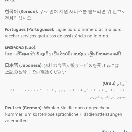
한국어 (Korean):
무료 언어 지원 서비스를 받으려면 위 번호로
전화하십시오.
Português (Portuguese):
Ligue para o número acima para
receber serviços gratuitos de assistência no idioma.
ພາສາລາວ (Lao):
ໂທຫາເບີໂທລະສັບຂ້າງເທິງ ເພື່ອຮັບບໍລິການຊ່ວຍເຫຼືອດ້ານພາສາຟຣີ.
日本語 (Japanese):
無料の言語支援サービスを受けるには、
上記の番号までお電話ください。
(Urdu)
اُردُو
مفت لسانی اعانت کی خدمات موصول کرنے کے لیے درج بالا
نمبر پر کال کریں۔
Deutsch (German):
Wählen Sie die oben angegebene
Nummer, um kostenlose sprachliche Hilfsdienstleistungen
zu erhalten.