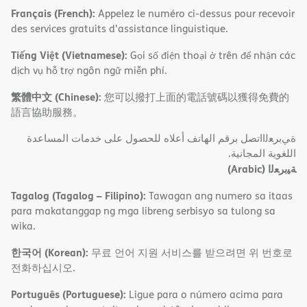
Français (French):
Appelez le numéro ci-dessus pour recevoir
des services gratuits d'assistance linguistique.
Tiếng Việt (Vietnamese):
Gọi số điện thoại ở trên để nhận các
dịch vụ hỗ trợ ngôn ngữ miễn phí.
繁體中文 (Chinese):
您可以撥打上面的電話號碼以獲得免費的
語言協助服務。
ةﻲﺑﺮﻌﻟااﺗﺼﻞ ﺑﺮﻗﻢ اﻟﮭﺎﺗﻒ أﻋﻼه ﻟﻠﺤﺼﻮل ﻋﻠﻰ ﺧﺪﻣﺎت اﻟﻤﺴﺎﻋﺪة
اﻟﻠﻐﻮﯾﺔ اﻟﻤﺠﺎﻧﯿﺔ.
(Arabic)
ﺔﯿﺑﺮﻌﻟا
Tagalog (Tagalog – Filipino):
Tawagan ang numero sa itaas
para makatanggap ng mga libreng serbisyo sa tulong sa
wika.
한국어 (Korean):
무료 언어 지원 서비스를 받으려면 위 번호로
전화하십시오.
Português (Portuguese):
Ligue para o número acima para