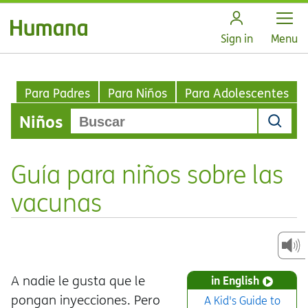
Open
Sign in
Menu
Para Padres
Para Niños
Para Adolescentes
Niños
Guía para niños sobre las
vacunas
A nadie le gusta que le
in English
pongan inyecciones. Pero
A Kid's Guide to