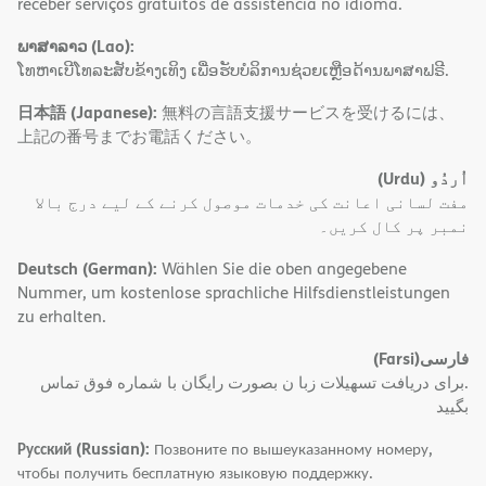
receber serviços gratuitos de assistência no idioma.
ພາສາລາວ (Lao):
ໂທຫາເບີໂທລະສັບຂ້າງເທິງ ເພື່ອຮັບບໍລິການຊ່ວຍເຫຼືອດ້ານພາສາຟຣີ.
日本語 (Japanese):
無料の言語支援サービスを受けるには、
上記の番号までお電話ください。
(Urdu)
اُردُو
مفت لسانی اعانت کی خدمات موصول کرنے کے لیے درج بالا
نمبر پر کال کریں۔
Deutsch (German):
Wählen Sie die oben angegebene
Nummer, um kostenlose sprachliche Hilfsdienstleistungen
zu erhalten.
(Farsi)
فارسی
.برای دریافت تسهیلات زبا ن بصورت رایگان با شماره فوق تماس
بگیید
Русский (Russian):
Позвоните по вышеуказанному номеру,
чтобы получить бесплатную языковую поддержку.