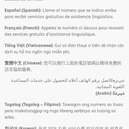
Español (Spanish):
Llame al número que se indica arriba
para recibir servicios gratuitos de asistencia lingüística.
Français (French):
Appelez le numéro ci-dessus pour recevoir
des services gratuits d'assistance linguistique.
Tiếng Việt (Vietnamese):
Gọi số điện thoại ở trên để nhận các
dịch vụ hỗ trợ ngôn ngữ miễn phí.
繁體中文 (Chinese):
您可以撥打上面的電話號碼以獲得免費的
語言協助服務。
ةﻲﺑﺮﻌﻟااﺗﺼﻞ ﺑﺮﻗﻢ اﻟﮭﺎﺗﻒ أﻋﻼه ﻟﻠﺤﺼﻮل ﻋﻠﻰ ﺧﺪﻣﺎت اﻟﻤﺴﺎﻋﺪة
اﻟﻠﻐﻮﯾﺔ اﻟﻤﺠﺎﻧﯿﺔ.
(Arabic)
ﺔﯿﺑﺮﻌﻟا
Tagalog (Tagalog – Filipino):
Tawagan ang numero sa itaas
para makatanggap ng mga libreng serbisyo sa tulong sa
wika.
한국어 (Korean):
무료 언어 지원 서비스를 받으려면 위 번호로