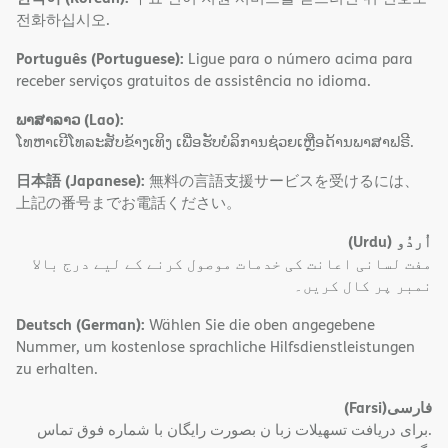
전화하십시오.
Português (Portuguese):
Ligue para o número acima para
receber serviços gratuitos de assistência no idioma.
ພາສາລາວ (Lao):
ໂທຫາເບີໂທລະສັບຂ້າງເທິງ ເພື່ອຮັບບໍລິການຊ່ວຍເຫຼືອດ້ານພາສາຟຣີ.
日本語 (Japanese):
無料の言語支援サービスを受けるには、
上記の番号までお電話ください。
(Urdu)
اُردُو
مفت لسانی اعانت کی خدمات موصول کرنے کے لیے درج بالا
نمبر پر کال کریں۔
Deutsch (German):
Wählen Sie die oben angegebene
Nummer, um kostenlose sprachliche Hilfsdienstleistungen
zu erhalten.
(Farsi)
فارسی
.برای دریافت تسهیلات زبا ن بصورت رایگان با شماره فوق تماس