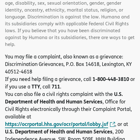
age, disability, sex, sexual orientation, gender, gender
identity, ancestry, ethnicity, marital status, religion, or
language. Discrimination is against the law. Humana and
its subsidiaries comply with applicable Federal Civil Rights
laws. If you believe that you have been discriminated
against by Humana or its subsidiaries, there are ways to get
help.
You may file a complaint, also known as a grievance:
Discrimination Grievances, P.O. Box 14618, Lexington, KY
40512-4618
1-800-448-3810
If you need help filing a grievance, call
or
TTY
711
if you use a
, call
.
U.S.
You can also file a civil rights complaint with the
Department of Health and Human Services
, Office for
Civil Rights electronically through their Complaint Portal,
available at
https://ocrportal.hhs.gov/ocr/portal/lobby.jsf
, or at
U.S. Department of Health and Human Services
, 200
Independence Avenue, SW, Room 509F, HHH Building,