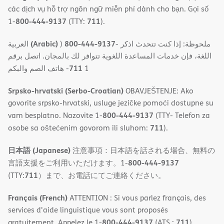
các dịch vụ hỗ trợ ngôn ngữ miễn phí dành cho bạn. Gọi số
800-444-9137
711
1-
(TTY:
).
(Arabic)
800-444-9137
العربية
)
- ملحوظة: إذا كنت تتحدث اذكر
اللغة، فإن خدمات المساعدة اللغویة تتوافر لك بالمجان. اتصل برقم
711
- ھاتف الصم والبكم
1
Srpsko-hrvatski (Serbo-Croatian)
OBAVJEŠTENJE: Ako
govorite srpsko-hrvatski, usluge jezičke pomoći dostupne su
800-444-9137
vam besplatno. Nazovite 1-
(TTY- Telefon za
711
osobe sa oštećenim govorom ili sluhom:
).
日本語 (Japanese)
注意事項：日本語を話される場合、無料の
800-444-9137
言語支援をご利用いただけます。1-
711
(TTY:
）まで、お電話にてご連絡ください。
Français (French)
ATTENTION : Si vous parlez français, des
services d'aide linguistique vous sont proposés
800-444-9137
711
gratuitement. Appelez le 1-
(ATS :
).