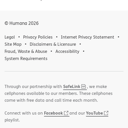
© Humana
2026
Legal
Privacy Policies
Internet Privacy Statement
Site Map
Disclaimers & Licensure
Fraud, Waste & Abuse
Accessibility
System Requirements
,
(opens
SafeLink
Through our partnership with
, we make
PDF
in
cellphones available to our members. These cellphones
new
come with free data and call time each month.
window)
(opens
(opens
Facebook
YouTube
Connect with us on
and our
in
in
playlist.
new
new