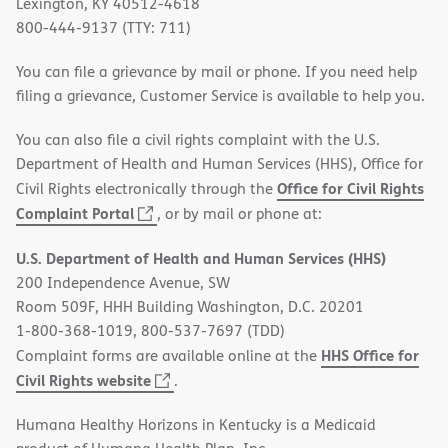
Lexington, KY 40512-4618
800-444-9137 (TTY: 711)
You can file a grievance by mail or phone. If you need help
filing a grievance, Customer Service is available to help you.
You can also file a civil rights complaint with the U.S.
Department of Health and Human Services (HHS), Office for
Office for Civil Rights
Civil Rights electronically through the
(opens
Complaint Portal
, or by mail or phone at:
in
U.S. Department of Health and Human Services (HHS)
new
200 Independence Avenue, SW
window)
Room 509F, HHH Building Washington, D.C. 20201
1-800-368-1019, 800-537-7697 (TDD)
HHS Office for
Complaint forms are available online at the
(opens
Civil Rights website
.
in
Humana Healthy Horizons in Kentucky is a Medicaid
new