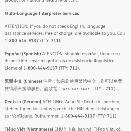
product of Humana Health Plan, Inc.
window)
Multi-Language Interpreter Services
ATTENTION: If you do not speak English, language
assistance services, free of charge, are available to you. Call
800-444-9137
711
1-
(TTY:
).
Español (Spanish)
ATENCIÓN: si habla español, tiene a su
disposición servicios gratuitos de asistencia lingüística.
800-444-9137
711
Llame al 1-
(TTY:
).
繁體中文 (Chinese)
注意：如果您使用繁體中文，您可以免費
711
獲得語言援助服務。請致電 1-xxx-xxx-xxxx（TTY：
）。
Deutsch (German)
ACHTUNG: Wenn Sie Deutsch sprechen,
stehen Ihnen kostenlos sprachliche Hilfsdienstleistungen
800-444-9137
711
zur Verfügung. Rufnummer: 1-
(TTY:
).
Tiếng Việt (Vietnamese)
CHÚ Ý: Nếu bạn nói Tiếng Việt, có