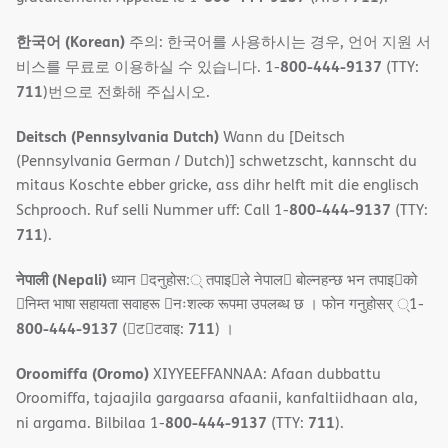
한국어 (Korean)
주의: 한국어를 사용하시는 경우, 언어 지원 서
800-444-9137
비스를 무료로 이용하실 수 있습니다. 1-
(TTY:
711
)번으로 전화해 주십시오.
Deitsch (Pennsylvania Dutch)
Wann du [Deitsch
(Pennsylvania German / Dutch)] schwetzscht, kannscht du
mitaus Koschte ebber gricke, ass dihr helft mit die englisch
800-444-9137
Schprooch. Ruf selli Nummer uff: Call 1-
(TTY:
711
).
नेपाली (Nepali)
ध्यान 􀇑दनुहोस:् तपाइ􀉍ले नेपाल􀈣 बोल्नहन्छ भन तपाइ􀉍को
􀇓निम्त भाषा सहायता सवाहरू 􀇓नःशल्क रूपमा उपलब्ध छ । फोन गनुहोसर् ्1-
800-444-9137
711
(􀇑ट􀇑टवाइ:
) ।
Oroomiffa (Oromo)
XIYYEEFFANNAA: Afaan dubbattu
Oroomiffa, tajaajila gargaarsa afaanii, kanfaltiidhaan ala,
800-444-9137
711
ni argama. Bilbilaa 1-
(TTY:
).