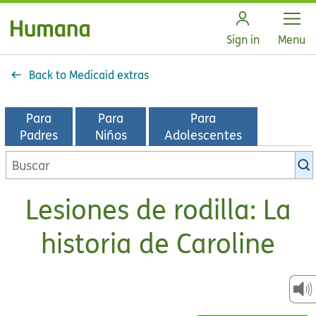
Open
Sign in
Menu
Back to Medicaid extras
Para
Para
Para
Padres
Niños
Adolescentes
Buscar
en
la
Lesiones de rodilla: La
biblioteca
de
historia de Caroline
KidsHealth