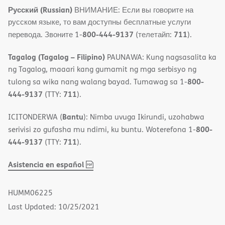
Русский (Russian)
ВНИМАНИЕ: Если вы говорите на
русском языке, то вам доступны бесплатные услуги
800-444-9137
711
перевода. Звоните 1-
(телетайп:
).
Tagalog (Tagalog – Filipino)
PAUNAWA: Kung nagsasalita ka
ng Tagalog, maaari kang gumamit ng mga serbisyo ng
800-
tulong sa wika nang walang bayad. Tumawag sa 1-
444-9137
711
(TTY:
).
Bantu
ICITONDERWA (
): Nimba uvuga Ikirundi, uzohabwa
800-
serivisi zo gufasha mu ndimi, ku buntu. Woterefona 1-
444-9137
711
(TTY:
).
,
(opens
Asistencia en español
PDF
in
new
HUMM06225
window)
Last Updated: 10/25/2021